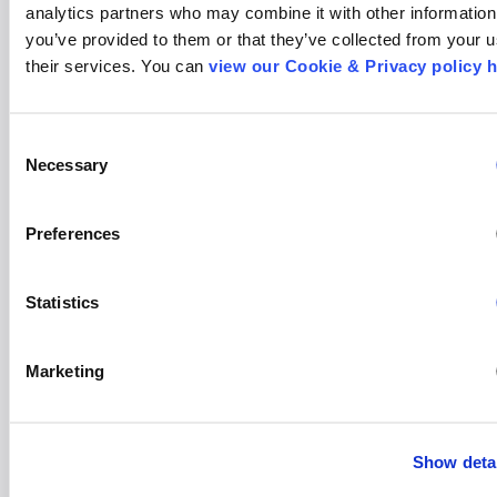
analytics partners who may combine it with other information 
you’ve provided to them or that they’ve collected from your us
their services. You can 
view our Cookie & Privacy policy 
Consent
Necessary
Selection
Preferences
AUDIÊNCIA TV
Audiência de TV PNT TOP 10 – 22/06/26
Statistics
28/06/26
2 julho, 2026
Marketing
Show deta