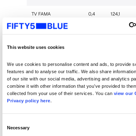
TV FAMA
0,4
124,1
LEITURA DINAMICA
0,4
98,1
SSX
This website uses cookies
MEGA SONHO
0,3
118,9
We use cookies to personalise content and ads, to provide so
FUTEBOL VES
0,3
95,9
features and to analyse our traffic. We also share information
of our site with our social media, advertising and analytics p
combine it with other information that you’ve provided to them
SBT
Ranking consolida
collected from your use of their services. You can 
view our 
Privacy policy here
.
15 praças
Consent
Audiê
Audiê
Necessary
Selection
ncia
ncia