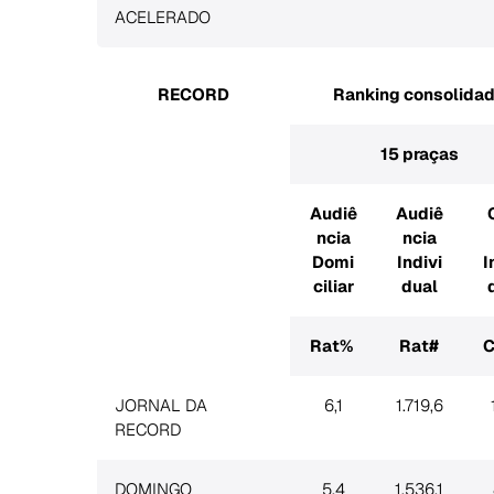
ACELERADO
RECORD
Ranking consolida
15 praças
Audiê
Audiê
ncia
ncia
Domi
Indivi
I
ciliar
dual
Rat%
Rat#
C
JORNAL DA
6,1
1.719,6
RECORD
DOMINGO
5,4
1.536,1