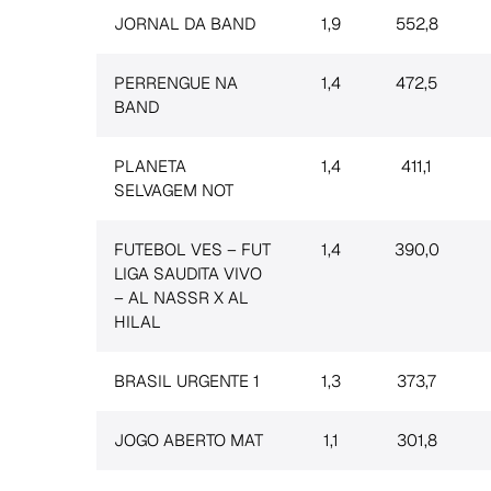
JORNAL DA BAND
1,9
552,8
PERRENGUE NA
1,4
472,5
BAND
PLANETA
1,4
411,1
SELVAGEM NOT
FUTEBOL VES – FUT
1,4
390,0
LIGA SAUDITA VIVO
– AL NASSR X AL
HILAL
BRASIL URGENTE 1
1,3
373,7
JOGO ABERTO MAT
1,1
301,8