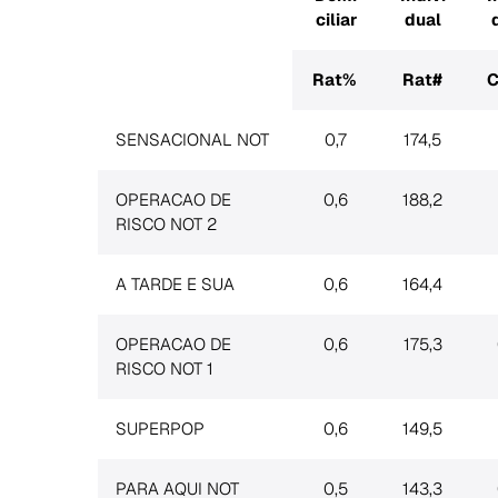
ciliar
dual
Rat%
Rat#
C
SENSACIONAL NOT
0,7
174,5
OPERACAO DE
0,6
188,2
RISCO NOT 2
A TARDE E SUA
0,6
164,4
OPERACAO DE
0,6
175,3
RISCO NOT 1
SUPERPOP
0,6
149,5
PARA AQUI NOT
0,5
143,3