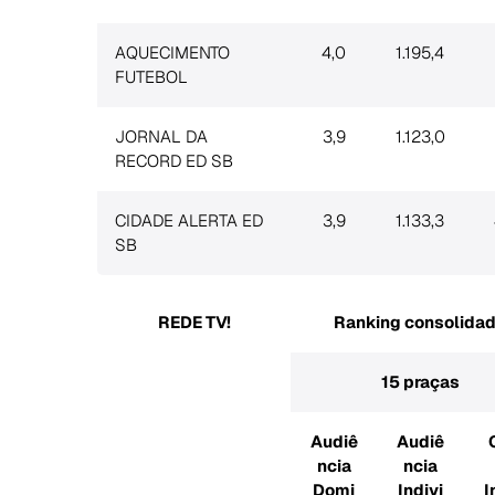
AQUECIMENTO
4,0
1.195,4
FUTEBOL
JORNAL DA
3,9
1.123,0
RECORD ED SB
Search
CIDADE ALERTA ED
3,9
1.133,3
for:
SB
REDE TV!
Ranking consolida
15 praças
Audiê
Audiê
ncia
ncia
Domi
Indivi
I