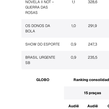
NOVELA II NOT –
1,1
328,6
GUERRA DAS
ROSAS
OS DONOS DA
1,0
291,9
BOLA
SHOW DO ESPORTE
0,9
247,3
BRASIL URGENTE
0,9
235,5
SB
GLOBO
Ranking consolida
15 praças
Audiê
Audiê