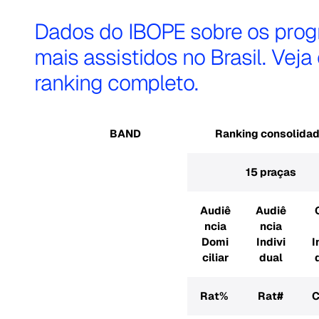
Dados do IBOPE sobre os pro
mais assistidos no Brasil. Veja
ranking completo.
BAND
Ranking consolida
15 praças
Audiê
Audiê
ncia
ncia
Domi
Indivi
I
ciliar
dual
Rat%
Rat#
C