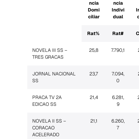
ncia
ncia
Domi
Indivi
I
ciliar
dual
Rat%
Rat#
C
NOVELA III SS –
25,8
7.790,1
TRES GRACAS
JORNAL NACIONAL
23,7
7.094,
SS
0
PRACA TV 2A
21,4
6.281,
EDICAO SS
9
NOVELA II SS –
21,1
6.260,
CORACAO
7
ACELERADO