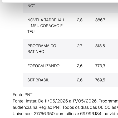
NOT
NOVELA TARDE 14H
2,8
886,7
– MEU CORACAO E
TEU
PROGRAMA DO
2,7
818,5
RATINHO
FOFOCALIZANDO
2,6
773,3
SBT BRASIL
2,6
769,5
Fonte PNT
Fonte: Instar. De 11/05/2026 a 17/05/2026. Programa
audiência na Região PNT. Todos os dias das 06:00 às
Universos: 27.766.950 domicílios e 69.996.184 indivíd