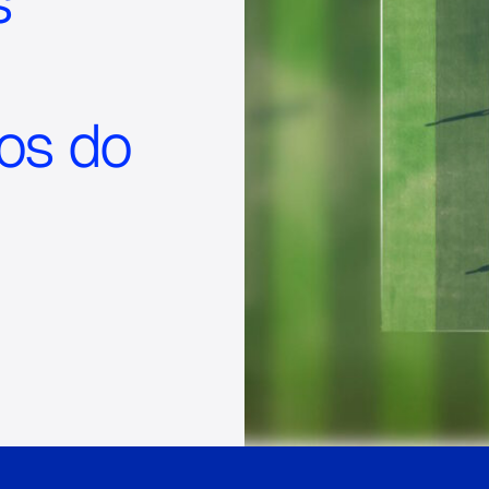
s
os do