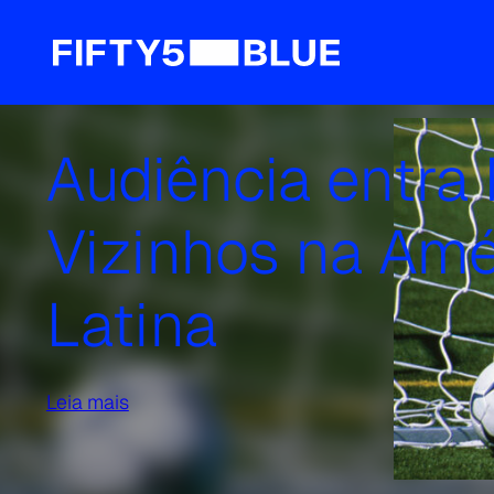
Media Hero e Ib
anunciam parcer
para oferecer s
de Análise de Mí
Leia mais