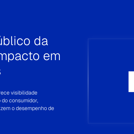
™ nos permitiu analisar
az, possibilitando-nos
 para alcançar os
Kantar Media nos permitiu
ilidade.”
 Mídia, Bancolombia