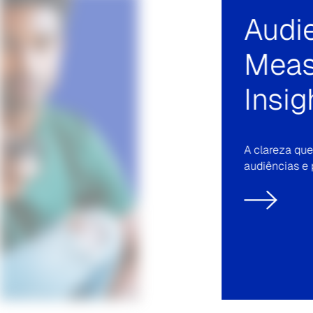
Cons
Targe
Profi
Potencialize 
com clareza 
consumidores
comportamen