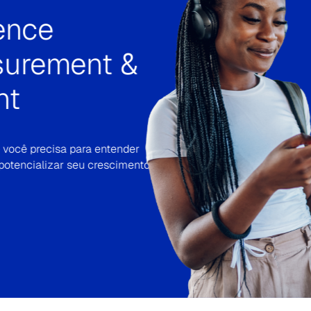
umer
ting &
ling
as oportunidades de marketing
sobre quem são os
, suas motivações e
tos.