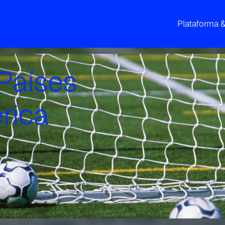
Plataforma 
ope
ia
olução
dia