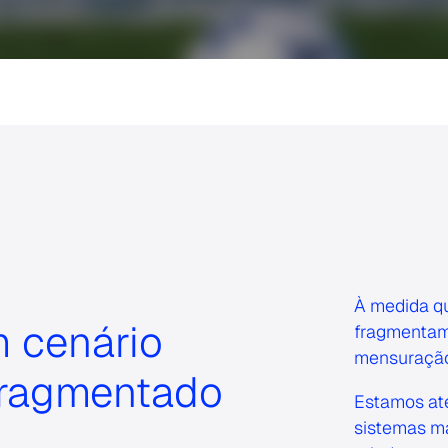
À medida qu
m cenário
fragmentam 
mensuração 
fragmentado
Estamos at
sistemas ma