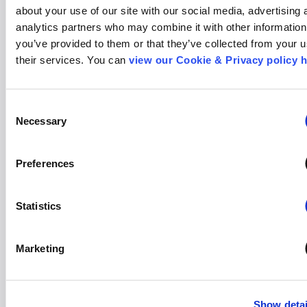
about your use of our site with our social media, advertising 
analytics partners who may combine it with other information 
Search
you’ve provided to them or that they’ve collected from your us
for:
their services. You can 
view our Cookie & Privacy policy 
Consent
Necessary
Selection
Preferences
Statistics
NOTÍCIAS
Champions League: 63% dos brasileiros
superfãs de futebol se interessam pelo
Marketing
campeonato
28 agosto, 2014
Show detai