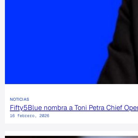
NOTICIAS
Fifty5Blue nombra a Toni Petra Chief Ope
16 febrero, 2026