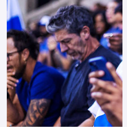
Search
for: