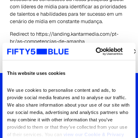
com líderes de mídia para identificar as prioridades
de talentos e habilidades para ter sucesso em um
cenário de mídia em constante mudança.
Redirect to https://landing.kantarmedia.com/pt-
br/as-competencias-de-amanha
This website uses cookies
We use cookies to personalise content and ads, to 
Sua janela para o que o
provide social media features and to analyse our traffic. 
We also share information about your use of our site with 
mundo está vendo
our social media, advertising and analytics partners who 
Entre em contato para uma
may combine it with other information that you’ve 
provided to them or that they’ve collected from your use 
visão clara da sua
of their services. You can 
view our Cookie & Privacy 