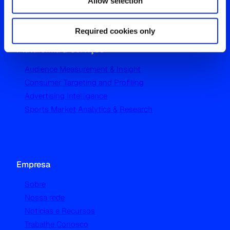
Allow selection
T 55 11 3066 1500
Required cookies only
Plataforma & Serviços
Audience Measurement & Insight
Consumer Targeting and Profiling
Advertising Intelligence
Sports Market Analytics & Research
Empresa
Sobre
Nossa rede
Notícias e Recursos
Trabalhe Conosco