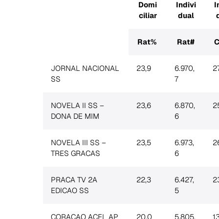
Domi
Indivi
I
ciliar
dual
Rat%
Rat#
C
JORNAL NACIONAL
23,9
6.970,
2
SS
7
NOVELA II SS –
23,6
6.870,
2
DONA DE MIM
6
NOVELA III SS –
23,5
6.973,
2
TRES GRACAS
6
PRACA TV 2A
22,3
6.427,
2
EDICAO SS
5
CORACAO ACEL AP
20,0
5.805,
1