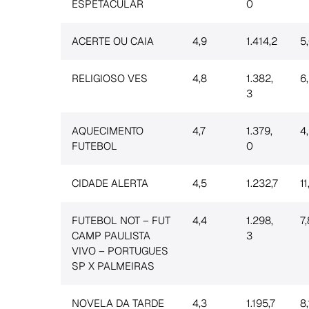
ESPETACULAR
0
ACERTE OU CAIA
4,9
1.414,2
5
RELIGIOSO VES
4,8
1.382,
6
3
AQUECIMENTO
4,7
1.379,
4
FUTEBOL
0
CIDADE ALERTA
4,5
1.232,7
11
FUTEBOL NOT – FUT
4,4
1.298,
7,
CAMP PAULISTA
3
VIVO – PORTUGUES
SP X PALMEIRAS
NOVELA DA TARDE
4,3
1.195,7
8,