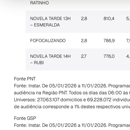
RATINHO
NOVELA TARDE 13H
2,8
810,4
5,
– ESMERALDA
FOFOCALIZANDO
2,8
786,9
7,
NOVELA TARDE 14H
2,7
776,0
4
– RUBI
Fonte PNT
Fonte: Instar. De 05/01/2026 a 11/01/2026. Programa
audiência na Região PNT. Todos os dias das 06:00 às
Universos: 27.063.107 domicílios e 69.228.072 indivíd
de audiência corresponde a 1% destes respectivos univ
Fonte GSP
Fonte: Instar. De 05/01/2026 a 11/01/2026. Programa