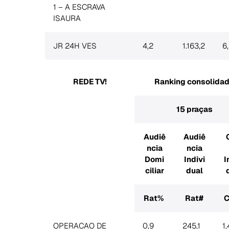
1 – A ESCRAVA
ISAURA
JR 24H VES
4,2
1.163,2
6
Search
REDE TV!
Ranking consolida
for:
15 praças
Audiê
Audiê
ncia
ncia
Domi
Indivi
I
ciliar
dual
Rat%
Rat#
C
OPERACAO DE
0,9
245,1
1,