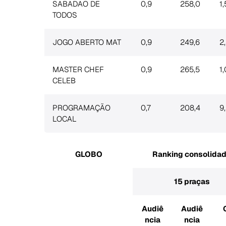
SABADAO DE
0,9
258,0
1,
TODOS
JOGO ABERTO MAT
0,9
249,6
2
MASTER CHEF
0,9
265,5
1,
CELEB
PROGRAMAÇÃO
0,7
208,4
9
LOCAL
GLOBO
Ranking consolida
15 praças
Audiê
Audiê
ncia
ncia