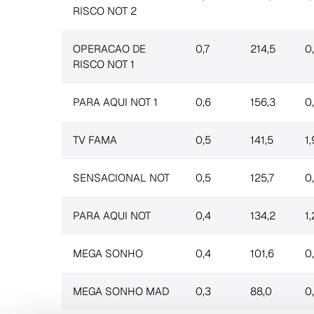
RISCO NOT 2
OPERACAO DE
0,7
214,5
0
RISCO NOT 1
PARA AQUI NOT 1
0,6
156,3
0
TV FAMA
0,5
141,5
1,
SENSACIONAL NOT
0,5
125,7
0
PARA AQUI NOT
0,4
134,2
1,
MEGA SONHO
0,4
101,6
0
MEGA SONHO MAD
0,3
88,0
0