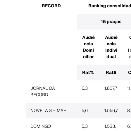
RECORD
Ranking consolida
15 praças
Audiê
Audiê
ncia
ncia
Domi
Indivi
I
ciliar
dual
Rat%
Rat#
C
JORNAL DA
6,3
1.807,7
11
RECORD
NOVELA 3 – MAE
5,6
1.566,7
8,
DOMINGO
5,3
1.533,
6