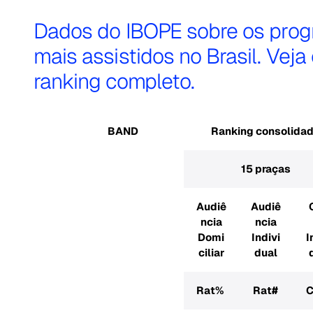
Dados do IBOPE sobre os pro
mais assistidos no Brasil. Veja
ranking completo.
BAND
Ranking consolida
15 praças
Audiê
Audiê
ncia
ncia
Domi
Indivi
I
ciliar
dual
Rat%
Rat#
C