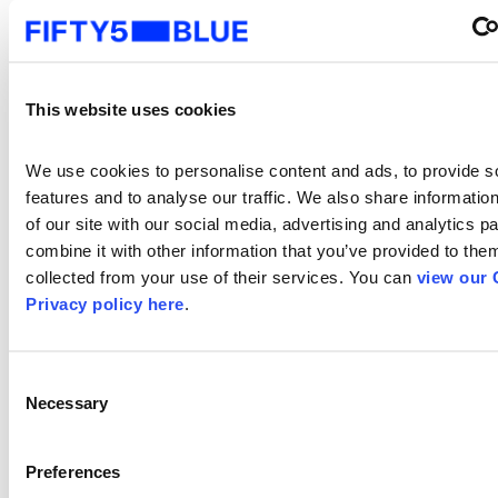
A TARDE E SUA
0,3
83,7
2,
SUPERPOP
0,3
66,9
0
This website uses cookies
SBT
Ranking consolida
We use cookies to personalise content and ads, to provide so
features and to analyse our traffic. We also share information
15 praças
of our site with our social media, advertising and analytics p
combine it with other information that you’ve provided to them
collected from your use of their services. You can 
view our 
Audiê
Audiê
Privacy policy here
.
ncia
ncia
Domi
Indivi
I
ciliar
dual
Consent
Necessary
Selection
Rat%
Rat#
C
Preferences
PROGRAMA SILVIO
6,2
1.758,8
8,