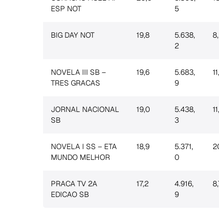
ESP NOT
5
BIG DAY NOT
19,8
5.638,
8
2
NOVELA III SB –
19,6
5.683,
11
TRES GRACAS
9
JORNAL NACIONAL
19,0
5.438,
11
SB
3
NOVELA I SS – ETA
18,9
5.371,
2
MUNDO MELHOR
0
PRACA TV 2A
17,2
4.916,
8,
EDICAO SB
9