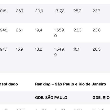
.018,
26,7
20,9
1.717,2
25,7
23,7
.948,
25,1
19,4
1.559,
23,3
23,8
0
.973,
16,9
18,2
1.549,
16,1
26,5
9
nsolidado
Ranking – São Paulo e Rio de Janeiro
GDE. SÃO PAULO
GDE. RI