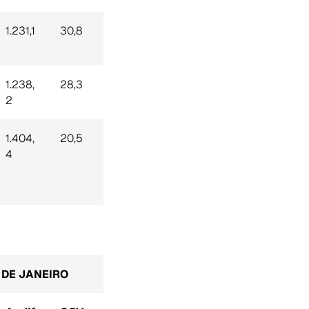
1.231,1
30,8
1.238,
28,3
2
1.404,
20,5
4
O DE JANEIRO