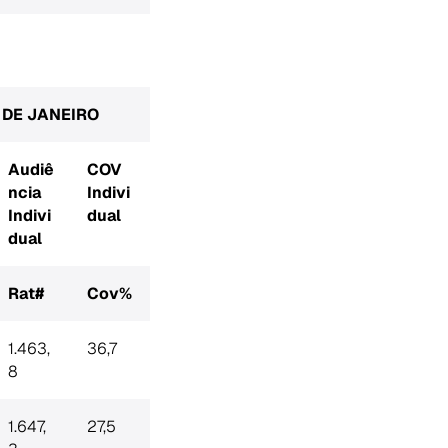
O DE JANEIRO
Audiê
COV
ncia
Indivi
Indivi
dual
dual
Rat#
Cov%
1.463,
36,7
8
1.647,
27,5