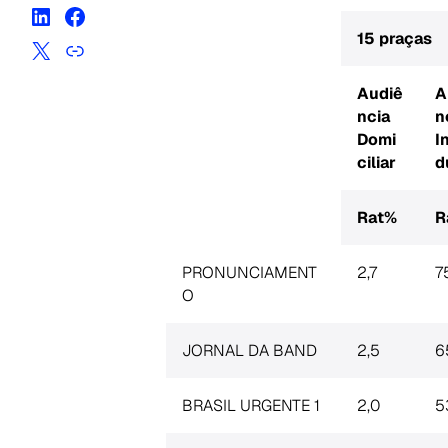
15 praças
Audiê
A
ncia
n
Domi
I
ciliar
d
Rat%
R
PRONUNCIAMENT
2,7
7
O
JORNAL DA BAND
2,5
6
BRASIL URGENTE 1
2,0
5