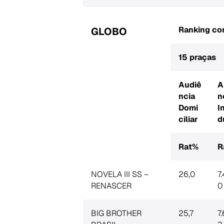
Ranking co
GLOBO
15 praças
Audiê
A
ncia
n
Domi
I
ciliar
d
Rat%
R
NOVELA III SS –
26,0
7.
RENASCER
0
Search
BIG BROTHER
25,7
7
for: