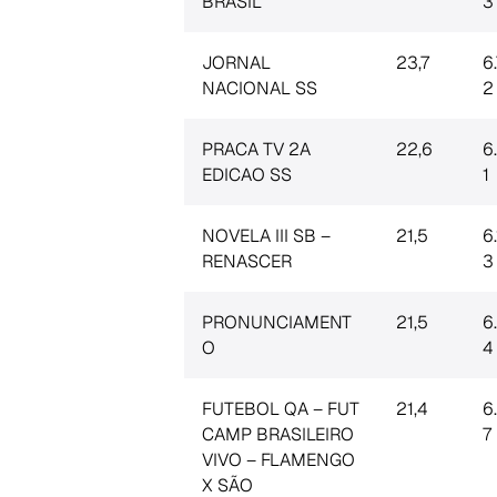
BRASIL
3
JORNAL
23,7
6
NACIONAL SS
2
PRACA TV 2A
22,6
6
EDICAO SS
1
NOVELA III SB –
21,5
6.
RENASCER
3
PRONUNCIAMENT
21,5
6
O
4
FUTEBOL QA – FUT
21,4
6
CAMP BRASILEIRO
7
VIVO – FLAMENGO
X SÃO