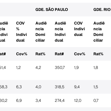
GDE. SÃO PAULO
GDE. RI
udiê
COV
Audiê
Audiê
COV
Audiê
cia
%
ncia
ncia
Indivi
ncia
ndivi
Indivi
Domi
Indivi
dual
Domi
ual
dual
ciliar
dual
ciliar
at#
Cov%
Rat%
Rat#
Cov%
Rat%
51,4
1,2
4,2
350,7
1,9
1,8
58,3
6,3
4,0
318,5
9,4
1,5
30,2
6,9
3,4
274,4
12,0
0,7