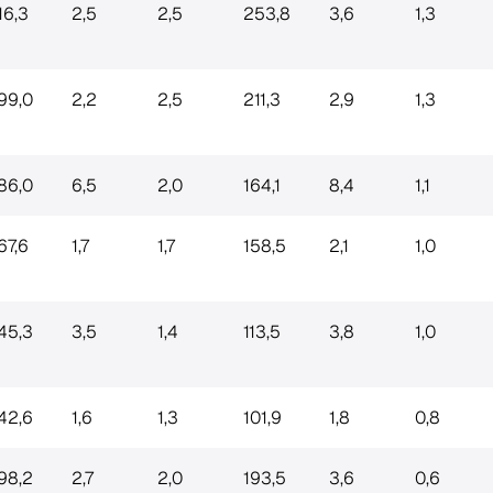
16,3
2,5
2,5
253,8
3,6
1,3
99,0
2,2
2,5
211,3
2,9
1,3
86,0
6,5
2,0
164,1
8,4
1,1
67,6
1,7
1,7
158,5
2,1
1,0
45,3
3,5
1,4
113,5
3,8
1,0
42,6
1,6
1,3
101,9
1,8
0,8
98,2
2,7
2,0
193,5
3,6
0,6