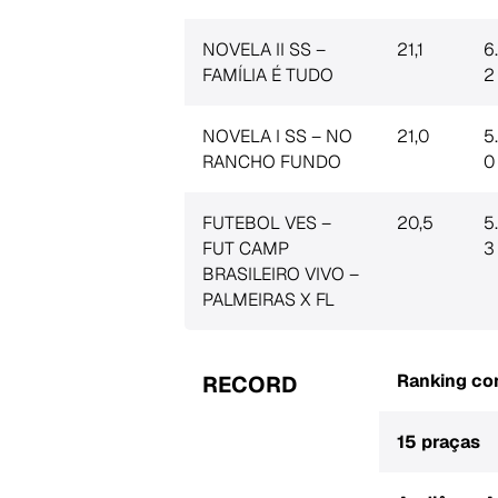
NOVELA II SS –
21,1
6
FAMÍLIA É TUDO
2
NOVELA I SS – NO
21,0
5
RANCHO FUNDO
0
FUTEBOL VES –
20,5
5
FUT CAMP
3
BRASILEIRO VIVO –
PALMEIRAS X FL
Ranking co
RECORD
15 praças