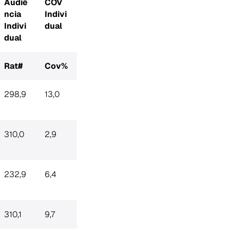
Audiê
COV
ncia
Indivi
Indivi
dual
dual
Rat#
Cov%
298,9
13,0
310,0
2,9
232,9
6,4
310,1
9,7