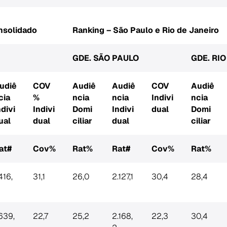
nsolidado
Ranking – São Paulo e Rio de Janeiro
GDE. SÃO PAULO
GDE. RI
udiê
COV
Audiê
Audiê
COV
Audiê
cia
%
ncia
ncia
Indivi
ncia
ndivi
Indivi
Domi
Indivi
dual
Domi
ual
dual
ciliar
dual
ciliar
at#
Cov%
Rat%
Rat#
Cov%
Rat%
416,
31,1
26,0
2.127,1
30,4
28,4
.639,
22,7
25,2
2.168,
22,3
30,4