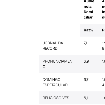
Audiê
A
ncia
n
Domi
I
ciliar
d
Rat%
R
JORNAL DA
7,1
1
RECORD
9
PRONUNCIAMENT
6,9
1
O
1
DOMINGO
6,7
1
ESPETACULAR
4
RELIGIOSO VES
6,1
1.