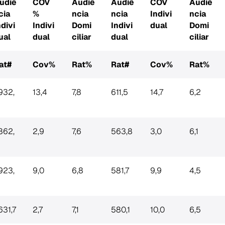
udiê
COV
Audiê
Audiê
COV
Audiê
cia
%
ncia
ncia
Indivi
ncia
ndivi
Indivi
Domi
Indivi
dual
Domi
ual
dual
ciliar
dual
ciliar
at#
Cov%
Rat%
Rat#
Cov%
Rat%
.932,
13,4
7,8
611,5
14,7
6,2
.862,
2,9
7,6
563,8
3,0
6,1
.923,
9,0
6,8
581,7
9,9
4,5
631,7
2,7
7,1
580,1
10,0
6,5