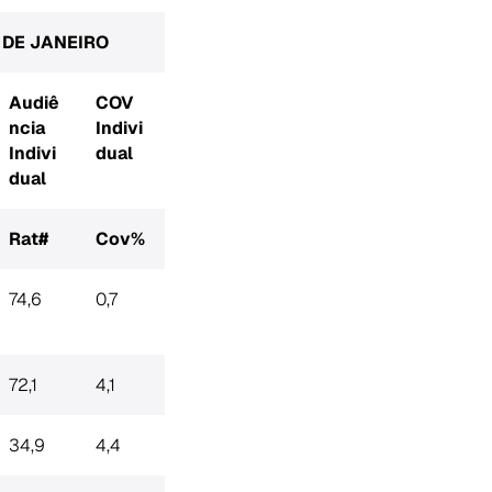
O DE JANEIRO
Audiê
COV
ncia
Indivi
Indivi
dual
dual
Rat#
Cov%
74,6
0,7
72,1
4,1
34,9
4,4