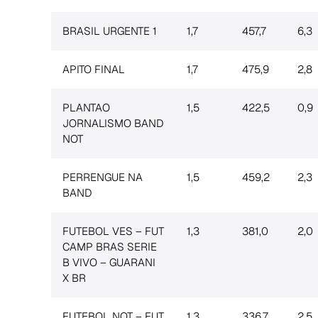
BRASIL URGENTE 1
1,7
457,7
6,3
APITO FINAL
1,7
475,9
2,8
PLANTAO
1,5
422,5
0,9
JORNALISMO BAND
NOT
PERRENGUE NA
1,5
459,2
2,3
BAND
FUTEBOL VES – FUT
1,3
381,0
2,0
CAMP BRAS SERIE
B VIVO – GUARANI
X BR
FUTEBOL NOT – FUT
1,3
336,7
2,5