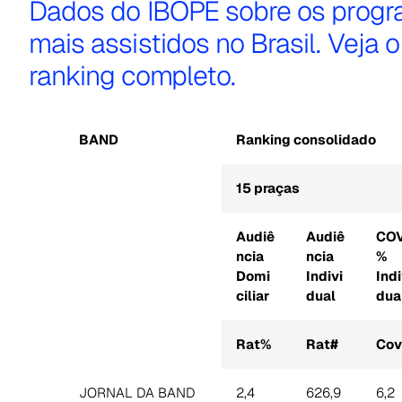
Dados do IBOPE sobre os prog
mais assistidos no Brasil. Veja o
ranking completo.
BAND
Ranking consolidado
15 praças
Audiê
Audiê
CO
ncia
ncia
%
Domi
Indivi
Indi
ciliar
dual
dua
Rat%
Rat#
Co
JORNAL DA BAND
2,4
626,9
6,2