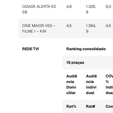
CIDADE ALERTA ED
4,8
1.326,
6,0
SB
8
CINE MAIOR VES –
4,5
1.364,
4,5
FILME 1 – KIN
9
REDE TV!
Ranking consolidado
Search
for:
15 praças
Audiê
Audiê
CO
ncia
ncia
%
Domi
Indivi
Indi
ciliar
dual
dua
Rat%
Rat#
Co