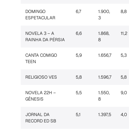
DOMINGO
6,7
1.900,
8,8
ESPETACULAR
3
NOVELA 3 – A
6,6
1.868,
11,2
RAINHA DA PÉRSIA
8
CANTA COMIGO
5,9
1.656,7
5,3
TEEN
RELIGIOSO VES
5,8
1.596,7
5,8
NOVELA 22H –
5,5
1.550,
9,0
GÊNESIS
8
JORNAL DA
5,1
1.397,5
4,0
RECORD ED SB