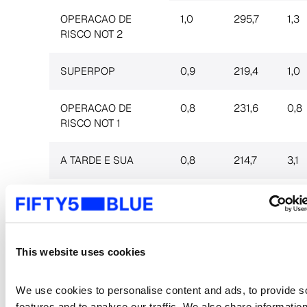
OPERACAO DE
1,0
295,7
1,3
RISCO NOT 2
SUPERPOP
0,9
219,4
1,0
OPERACAO DE
0,8
231,6
0,8
RISCO NOT 1
A TARDE E SUA
0,8
214,7
3,1
PRONUNCIAMENTO
0,8
228,4
0,4
JOAO KLEBER
0,7
196,7
1,6
SHOW
This website uses cookies
TV FAMA
0,7
168,3
3,4
We use cookies to personalise content and ads, to provide so
features and to analyse our traffic. We also share information