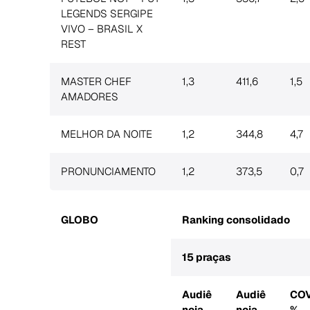
LEGENDS SERGIPE
VIVO – BRASIL X
REST
MASTER CHEF
1,3
411,6
1,5
AMADORES
MELHOR DA NOITE
1,2
344,8
4,7
PRONUNCIAMENTO
1,2
373,5
0,7
GLOBO
Ranking consolidado
15 praças
Audiê
Audiê
CO
ncia
ncia
%