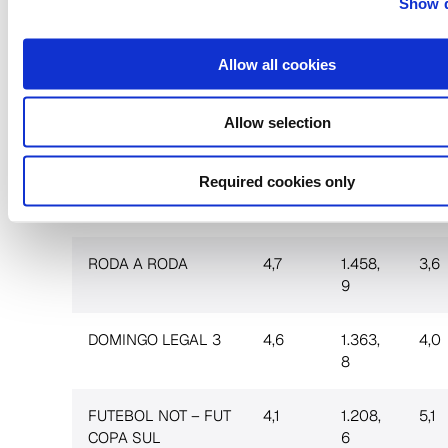
Show d
PRONUNCIAMENTO
5,7
1.650,
2,7
0
Allow all cookies
PROGRAMA SILVIO
5,6
1.636,1
8,4
Allow selection
SANTOS
Required cookies only
DOMINGO LEGAL 2
5,2
1.530,
4,2
2
RODA A RODA
4,7
1.458,
3,6
9
DOMINGO LEGAL 3
4,6
1.363,
4,0
8
FUTEBOL NOT – FUT
4,1
1.208,
5,1
COPA SUL
6