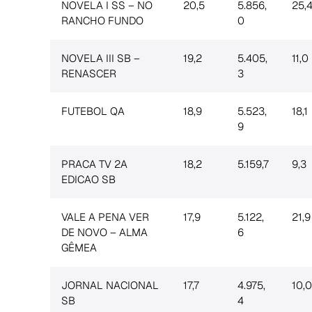
NOVELA I SS – NO
20,5
5.856,
25,
RANCHO FUNDO
0
NOVELA III SB –
19,2
5.405,
11,0
RENASCER
3
FUTEBOL QA
18,9
5.523,
18,1
9
PRACA TV 2A
18,2
5.159,7
9,3
EDICAO SB
VALE A PENA VER
17,9
5.122,
21,9
DE NOVO – ALMA
6
GÊMEA
JORNAL NACIONAL
17,7
4.975,
10,0
SB
4