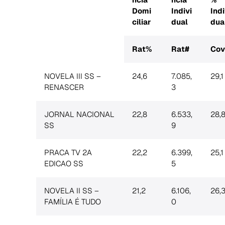
Domi
Indivi
Indi
ciliar
dual
dua
Rat%
Rat#
Co
NOVELA III SS –
24,6
7.085,
29,1
RENASCER
3
JORNAL NACIONAL
22,8
6.533,
28,
SS
9
PRACA TV 2A
22,2
6.399,
25,1
EDICAO SS
5
NOVELA II SS –
21,2
6.106,
26,
FAMÍLIA É TUDO
0