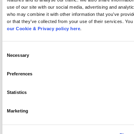
use of our site with our social media, advertising and analytic
SENSACIONAL NOT
0,6
143,3
0,7
who may combine it with other information that you’ve provid
or that they’ve collected from your use of their services. You
ULTRA SHOW
0,6
138,1
0,8
our Cookie & Privacy policy here
.
MEGA SENHA
0,5
126,2
0,6
Consent
Necessary
Selection
SBT
Ranking consolidado
Preferences
15 praças
Statistics
Audiê
Audiê
CO
ncia
ncia
%
Domi
Indivi
Indi
Marketing
ciliar
dual
dua
Rat%
Rat#
Co