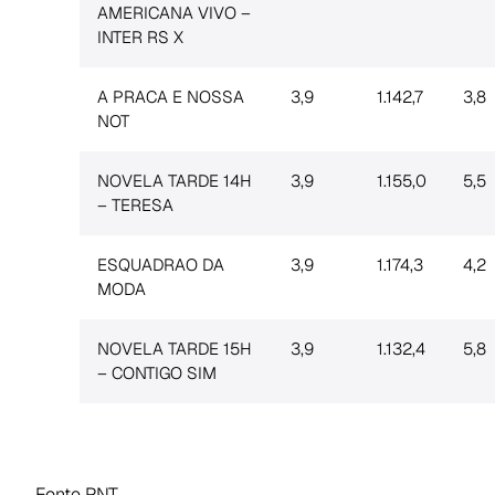
AMERICANA VIVO –
INTER RS X
A PRACA E NOSSA
3,9
1.142,7
3,8
NOT
NOVELA TARDE 14H
3,9
1.155,0
5,5
– TERESA
ESQUADRAO DA
3,9
1.174,3
4,2
MODA
NOVELA TARDE 15H
3,9
1.132,4
5,8
– CONTIGO SIM
Fonte PNT