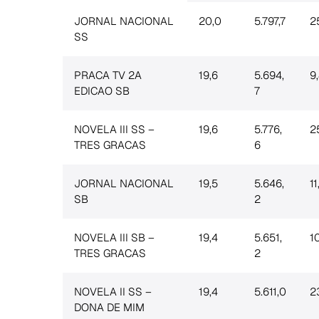
JORNAL NACIONAL
20,0
5.797,7
2
SS
PRACA TV 2A
19,6
5.694,
9
EDICAO SB
7
NOVELA III SS –
19,6
5.776,
2
TRES GRACAS
6
JORNAL NACIONAL
19,5
5.646,
11
SB
2
NOVELA III SB –
19,4
5.651,
1
TRES GRACAS
2
NOVELA II SS –
19,4
5.611,0
2
DONA DE MIM