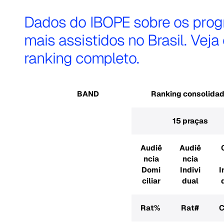
Dados do IBOPE sobre os pro
mais assistidos no Brasil. Veja
ranking completo.
BAND
Ranking consolida
15 praças
Audiê
Audiê
ncia
ncia
Domi
Indivi
I
ciliar
dual
Rat%
Rat#
C