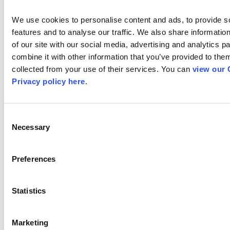
SBT
Ranking consolida
We use cookies to personalise content and ads, to provide so
features and to analyse our traffic. We also share information
of our site with our social media, advertising and analytics p
15 praças
combine it with other information that you’ve provided to them
collected from your use of their services. You can 
view our 
Audiê
Audiê
Privacy policy here
.
ncia
ncia
Domi
Indivi
I
ciliar
dual
Consent
Necessary
Selection
Rat%
Rat#
C
Preferences
PROGRAMA SILVIO
5,2
1.515,3
7,
SANTOS
Statistics
DOMINGO LEGAL 2
5,1
1.473,
3
0
Marketing