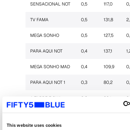
SENSACIONAL NOT
0,5
117,0
0
TV FAMA
0,5
131,8
2
MEGA SONHO
0,5
127,5
0
PARA AQUI NOT
0,4
137,1
1,
MEGA SONHO MAD
0,4
109,9
0
PARA AQUI NOT 1
0,3
80,2
0
A TARDE E SUA
0,3
90,1
2
MADRUGADA
0,3
102,9
0
ANIMADA
This website uses cookies