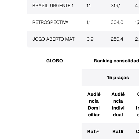
BRASIL URGENTE 1
1,1
319,1
4
RETROSPECTIVA
1,1
304,0
1,
JOGO ABERTO MAT
0,9
250,4
2
GLOBO
Ranking consolida
15 praças
Audiê
Audiê
ncia
ncia
Domi
Indivi
I
ciliar
dual
Rat%
Rat#
C