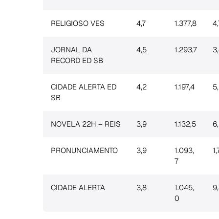
RELIGIOSO VES
4,7
1.377,8
4,
JORNAL DA
4,5
1.293,7
3
RECORD ED SB
CIDADE ALERTA ED
4,2
1.197,4
5
SB
NOVELA 22H – REIS
3,9
1.132,5
6
PRONUNCIAMENTO
3,9
1.093,
1,
7
CIDADE ALERTA
3,8
1.045,
9
0