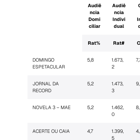
Audiê
Audiê
ncia
ncia
Domi
Indivi
I
ciliar
dual
Rat%
Rat#
C
DOMINGO
5,8
1.673,
7,
ESPETACULAR
2
JORNAL DA
5,2
1.473,
9
RECORD
3
NOVELA 3 – MAE
5,2
1.462,
8
0
ACERTE OU CAIA
4,7
1.399,
4
5