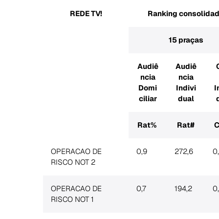
REDE TV!
Ranking consolida
Search
for:
15 praças
Audiê
Audiê
ncia
ncia
Domi
Indivi
I
ciliar
dual
Rat%
Rat#
C
OPERACAO DE
0,9
272,6
0
RISCO NOT 2
OPERACAO DE
0,7
194,2
0
RISCO NOT 1