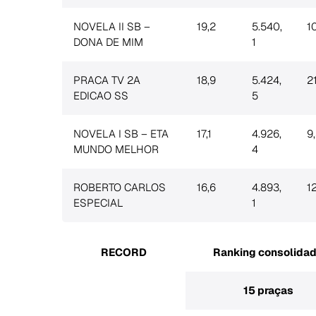
NOVELA II SB –
19,2
5.540,
1
DONA DE MIM
1
PRACA TV 2A
18,9
5.424,
2
EDICAO SS
5
NOVELA I SB – ETA
17,1
4.926,
9
MUNDO MELHOR
4
ROBERTO CARLOS
16,6
4.893,
12
ESPECIAL
1
RECORD
Ranking consolida
15 praças