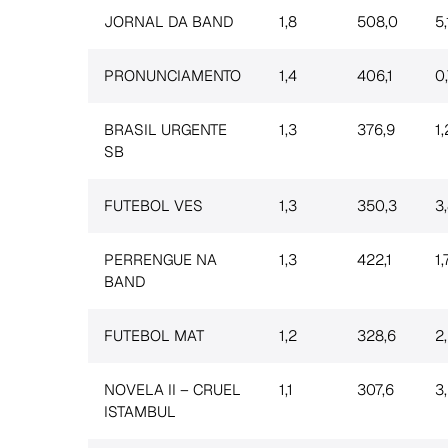
JORNAL DA BAND
1,8
508,0
5,
PRONUNCIAMENTO
1,4
406,1
0
BRASIL URGENTE
1,3
376,9
1,
SB
FUTEBOL VES
1,3
350,3
3
PERRENGUE NA
1,3
422,1
1,
BAND
FUTEBOL MAT
1,2
328,6
2
NOVELA II – CRUEL
1,1
307,6
3
ISTAMBUL