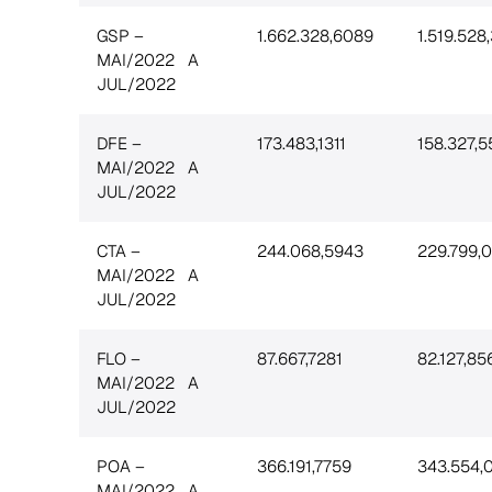
GSP –
1.662.328,6089
1.519.528
MAI/2022 A
JUL/2022
DFE –
173.483,1311
158.327,
MAI/2022 A
JUL/2022
CTA –
244.068,5943
229.799,
MAI/2022 A
JUL/2022
FLO –
87.667,7281
82.127,85
MAI/2022 A
JUL/2022
POA –
366.191,7759
343.554,
MAI/2022 A