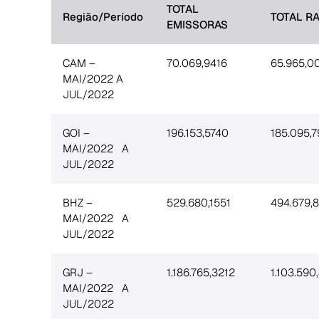
TOTAL
Região/Período
TOTAL R
EMISSORAS
CAM –
70.069,9416
65.965,0
MAI/2022 A
JUL/2022
GOI –
196.153,5740
185.095,
MAI/2022 A
JUL/2022
BHZ –
529.680,1551
494.679,
MAI/2022 A
JUL/2022
GRJ –
1.186.765,3212
1.103.590
MAI/2022 A
JUL/2022