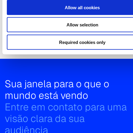
Fonte: Easymedia Rádio – Praça: Grande Curitiba – Tota
Allow all cookies
com 10 anos e mais – Todos os dias, das 05 às 05h – Da
Apresentados: Ouvintes Por Minuto OPM#. Universo: 3.
Allow selection
pessoas.
Required cookies only
Sua janela para o que o
mundo está vendo
Entre em contato para uma
visão clara da sua
audiência