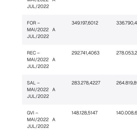
JUL/2022
FOR –
349.197,6012
336.790,
MAI/2022 A
JUL/2022
REC –
292.741,4063
278.053,
MAI/2022 A
JUL/2022
SAL –
283.278,4227
264.819,
MAI/2022 A
JUL/2022
GVI –
148.128,5147
140.008,
MAI/2022 A
JUL/2022