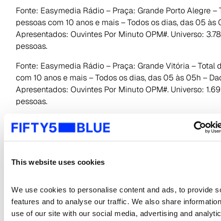
Fonte: Easymedia Rádio – Praça: Grande Porto Alegre – 
pessoas com 10 anos e mais – Todos os dias, das 05 às
Apresentados: Ouvintes Por Minuto OPM#. Universo: 3.7
Search
pessoas.
for:
Fonte: Easymedia Rádio – Praça: Grande Vitória – Total
com 10 anos e mais – Todos os dias, das 05 às 05h – Da
Apresentados: Ouvintes Por Minuto OPM#. Universo: 1.6
pessoas.
Fonte: Easymedia Rádio – Praça: Grande Salvador – Tota
pessoas com 10 anos e mais – Todos os dias, das 05 às
Apresentados: Ouvintes Por Minuto OPM#. Universo: 3.4
pessoas.
This website uses cookies
Fonte: Easymedia Rádio – Praça: Grande Goiânia – Total
com 10 anos e mais – Todos os dias, das 05 às 05h – Da
We use cookies to personalise content and ads, to provide so
Apresentados: Ouvintes Por Minuto OPM#. Universo: 2.3
features and to analyse our traffic. We also share information
pessoas.
use of our site with our social media, advertising and analytic