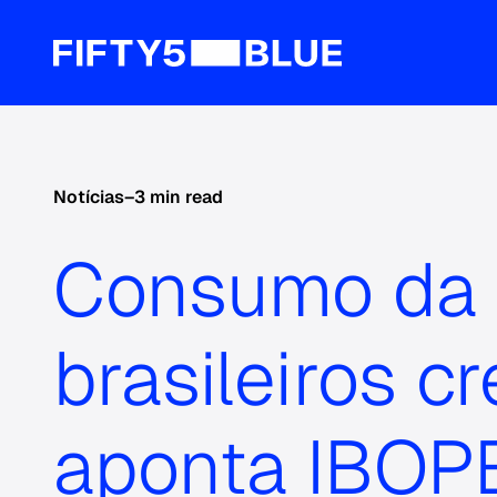
Notícias
–
3 min read
Consumo da i
brasileiros 
aponta IBOP