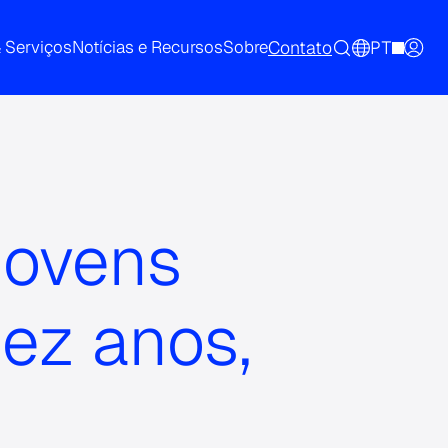
Contato
PT
& Serviços
Notícias e Recursos
Sobre
jovens
dez anos,