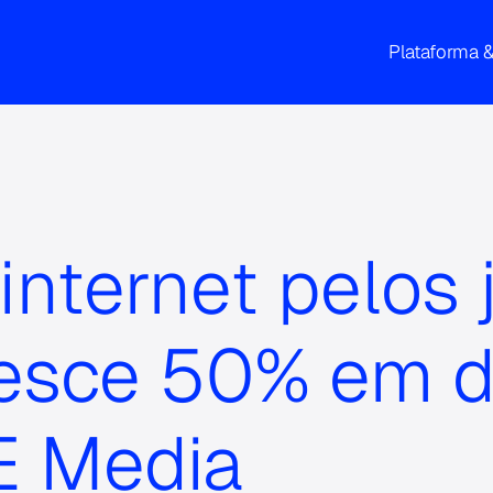
Plataforma 
nternet pelos 
cresce 50% em 
E Media