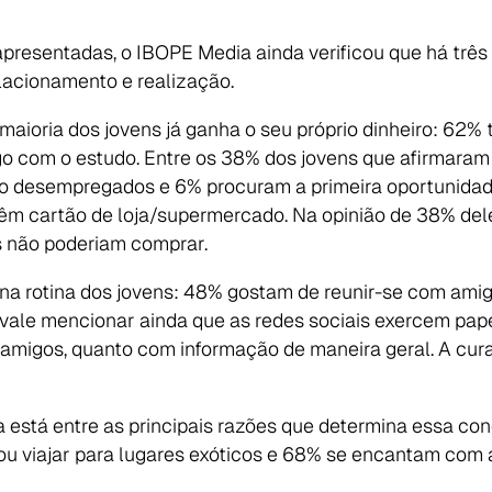
apresentadas, o IBOPE Media ainda verificou que há trê
elacionamento e realização.
aioria dos jovens já ganha o seu próprio dinheiro: 62
go com o estudo. Entre os 38% dos jovens que afirmara
o desempregados e 6% procuram a primeira oportunidade
 cartão de loja/supermercado. Na opinião de 38% deles,
 não poderiam comprar.
 na rotina dos jovens: 48% gostam de reunir-se com amig
, vale mencionar ainda que as redes sociais exercem pa
 amigos, quanto com informação de maneira geral. A cu
a está entre as principais razões que determina essa con
viajar para lugares exóticos e 68% se encantam com a id