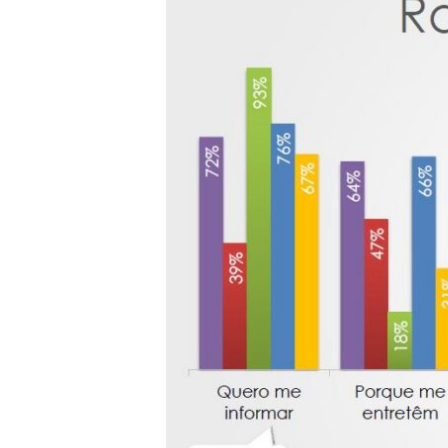
Search
for: