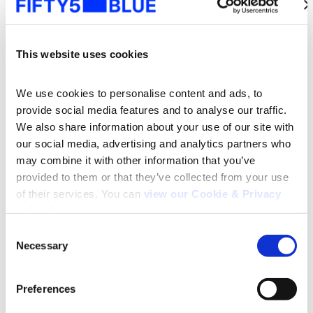
A mudança veio para
ficar: conheça o focal
This website uses cookies
meter
We use cookies to personalise content and ads, to 
provide social media features and to analyse our traffic. 
We also share information about your use of our site with 
Novos comportamentos foram acelerados no último
our social media, advertising and analytics partners who 
ano. A pandemia acelerou a transformação digital
may combine it with other information that you’ve 
impactando aqueles que compram, vendem e
provided to them or that they’ve collected from your use 
consomem mídia. Ao mesmo tempo em que o
of their services. You can 
view our Cookie & Privacy 
consumo de vídeo cresce, o seu conteúdo se torna
policy here
.
cada vez mais fluido passando a ser distribuído em
Consent
diferentes formatos e modelos. A medição de
Necessary
Selection
audiência acompanha esse movimento. A Kantar
Search
IBOPE Media anuncia mais uma etapa da sua
for:
Preferences
medição cross mídia, com a instalação do Focal
Meter no painel de audiência.