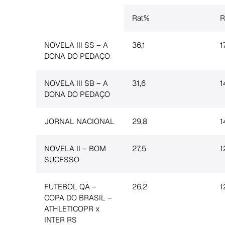
Rat%
R
NOVELA III SS – A
36,1
1
DONA DO PEDAÇO
NOVELA III SB – A
31,6
1
DONA DO PEDAÇO
JORNAL NACIONAL
29,8
1
NOVELA II – BOM
27,5
1
SUCESSO
FUTEBOL QA –
26,2
1
COPA DO BRASIL –
ATHLETICOPR x
INTER RS