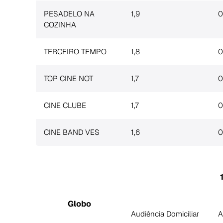
PESADELO NA
1,9
0
COZINHA
TERCEIRO TEMPO
1,8
0
TOP CINE NOT
1,7
0
CINE CLUBE
1,7
0
CINE BAND VES
1,6
0
Globo
Audiência Domiciliar
A