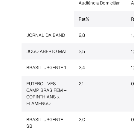
Audiência Domiciliar
A
Rat%
R
JORNAL DA BAND
2,8
1
JOGO ABERTO MAT
2,5
1,
BRASIL URGENTE 1
2,4
1,
FUTEBOL VES –
2,1
0
CAMP BRAS FEM –
CORINTHIANS x
FLAMENGO
BRASIL URGENTE
2,0
0
SB