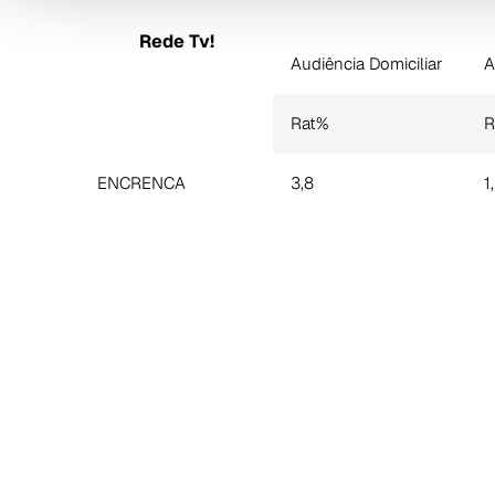
Rede Tv!
Audiência Domiciliar
A
Rat%
R
ENCRENCA
3,8
1