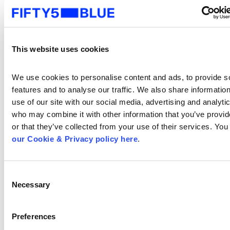
Audiência Domiciliar
A
Rat%
R
This website uses cookies
NOVELA 2 –
8,4
4
TOPÍSSIMA
We use cookies to personalise content and ads, to provide so
features and to analyse our traffic. We also share information
use of our site with our social media, advertising and analytic
DOMINGO
8,2
3
who may combine it with other information that you’ve provid
ESPETACULAR
or that they’ve collected from your use of their services. You
our Cookie & Privacy policy here
.
NOVELA DA TARDE
8,0
3
1 – BELA A FEIA
Consent
HORA DO FARO
7,1
3
Necessary
Selection
NOVELA 3 – O RICO
6,8
3
Preferences
E O LÁZARO