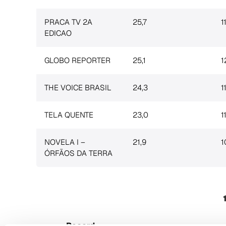
PRACA TV 2A
25,7
1
EDICAO
GLOBO REPORTER
25,1
1
THE VOICE BRASIL
24,3
1
TELA QUENTE
23,0
1
S
e
NOVELA I –
21,9
1
a
ÓRFÃOS DA TERRA
r
c
h
f
o
r
:
Record