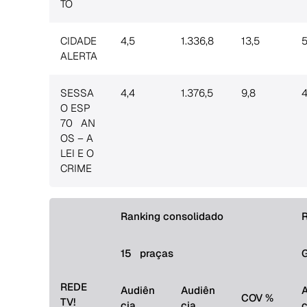
TO
CIDADE
4,5
1.336,8
13,5
5
ALERTA
SESSA
4,4
1.376,5
9,8
4
Search
O ESP
for:
70 AN
OS – A
LEI E O
CRIME
Ranking consolidado
R
15 praças
REDE
Audiên
Audiên
COV %
TV!
cia
cia
c