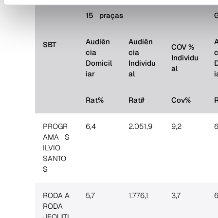
15 praças
Audiên
Audiên
SBT
COV %
cia
cia
c
Individu
Domicil
Individu
D
al
iar
al
i
Rat%
Rat#
Cov%
PROGR
6,4
2.051,9
9,2
6
AMA S
ILVIO
SANTO
S
RODA A
5,7
1.776,1
3,7
6
RODA
JEQUITI