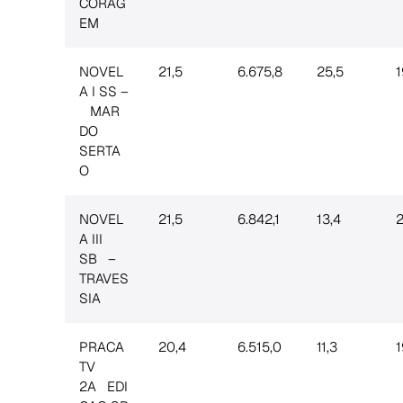
CORAG
EM
NOVEL
21,5
6.675,8
25,5
1
A I SS –
MAR
DO
SERTA
O
NOVEL
21,5
6.842,1
13,4
2
A III
SB –
TRAVES
SIA
PRACA
20,4
6.515,0
11,3
1
TV
2A EDI