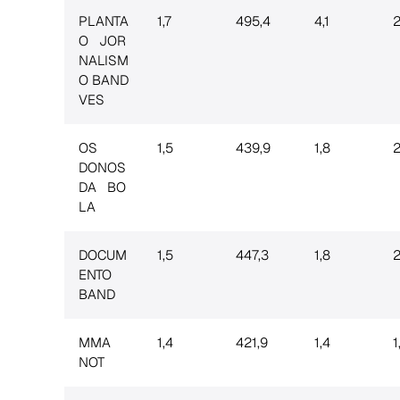
PLANTA
1,7
495,4
4,1
2
O JOR
NALISM
O BAND
VES
OS
1,5
439,9
1,8
2
DONOS
DA BO
LA
DOCUM
1,5
447,3
1,8
2
ENTO
BAND
MMA
1,4
421,9
1,4
1
NOT