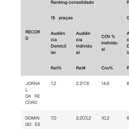
Ranking consolidado
R
15 praças
RECOR
Audiên
Audiên
COV %
D
cia
cia
c
Individu
Domicil
Individu
D
al
iar
al
i
Rat%
Rat#
Cov%
JORNA
7,2
2.217,6
14,6
6
L
DA RE
CORD
DOMIN
7,0
2.203,2
10,2
6
GO ES