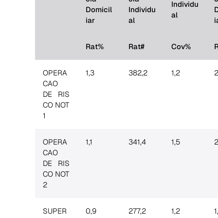
Individu
Domicil
Individu
D
al
iar
al
i
Rat%
Rat#
Cov%
OPERA
1,3
382,2
1,2
2
CAO
DE RIS
CO NOT
1
OPERA
1,1
341,4
1,5
2
CAO
DE RIS
CO NOT
2
SUPER
0,9
277,2
1,2
1