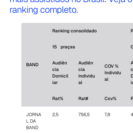
ranking completo.
Ranking consolidado
R
15 praças
Audiên
Audiên
BAND
COV %
cia
cia
c
Individu
Domicil
Individu
D
al
iar
al
i
Rat%
Rat#
Cov%
JORNA
2,5
756,5
7,8
4
L DA
BAND