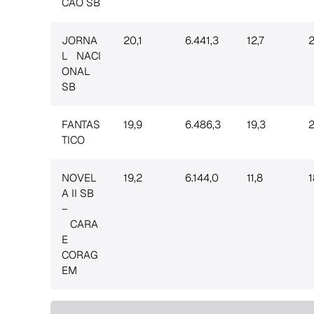
CAO SB
JORNA
20,1
6.441,3
12,7
2
L NACI
ONAL
SB
FANTAS
19,9
6.486,3
19,3
2
TICO
NOVEL
19,2
6.144,0
11,8
1
A II SB
–
CARA
E
CORAG
EM