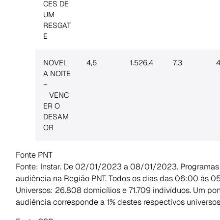
CES DE
UM
RESGAT
E
NOVEL
4,6
1.526,4
7,3
4
A NOITE
–
VENC
ER O
DESAM
OR
Fonte PNT
Fonte: Instar. De 02/01/2023 a 08/01/2023. Programas
audiência na Região PNT. Todos os dias das 06:00 às 0
Universos: 26.808 domicílios e 71.709 indivíduos. Um po
audiência corresponde a 1% destes respectivos universos