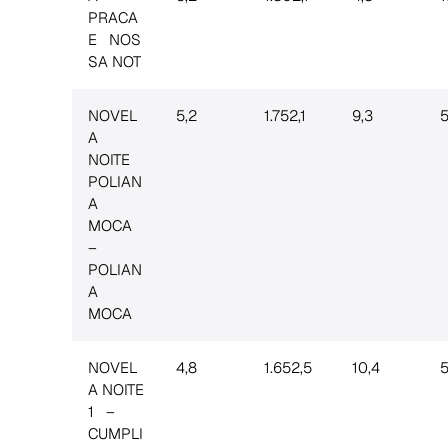
PRACA
E NOS
SA NOT
NOVEL
5,2
1.752,1
9,3
5
A
NOITE
POLIAN
A
MOCA
–
POLIAN
A
MOCA
NOVEL
4,8
1.652,5
10,4
5
A NOITE
1 –
CUMPLI