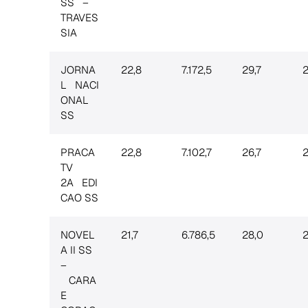
SS –
TRAVES
SIA
JORNA
22,8
7.172,5
29,7
2
L NACI
ONAL
SS
PRACA
22,8
7.102,7
26,7
2
TV
2A EDI
CAO SS
NOVEL
21,7
6.786,5
28,0
2
A II SS
–
CARA
E