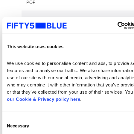
POP
SENSA
0,7
210,0
1,1
1
CIONAL
NOT
This website uses cookies
A
0,5
159,9
3,7
0
TARDE
E SUA
We use cookies to personalise content and ads, to provide so
features and to analyse our traffic. We also share information
O CEU
0,5
161,1
1,2
1
use of our site with our social media, advertising and analytic
E
who may combine it with other information that you’ve provid
O LIMI
or that they’ve collected from your use of their services. You
TE
our Cookie & Privacy policy here
.
FOI
0,5
146,6
0,8
0
MAU
Consent
Necessary
NOT
Selection