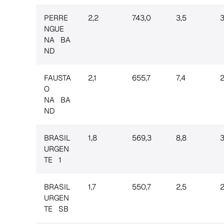
PERRE
2,2
743,0
3,5
3
NGUE
NA BA
ND
FAUSTA
2,1
655,7
7,4
2
O
NA BA
ND
BRASIL
1,8
569,3
8,8
3
URGEN
TE 1
BRASIL
1,7
550,7
2,5
2
URGEN
TE SB