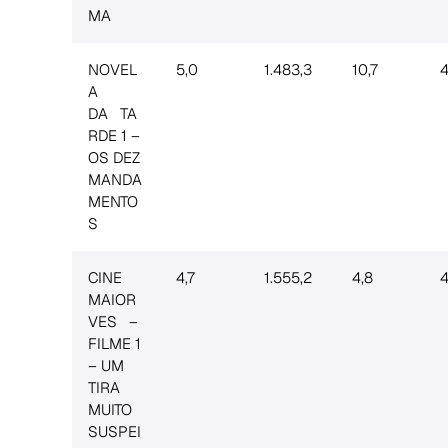
MA
NOVEL
5,0
1.483,3
10,7
4
A
DA TA
RDE 1 –
OS DEZ
MANDA
MENTO
S
CINE
4,7
1.555,2
4,8
4
MAIOR
VES –
FILME 1
– UM
TIRA
MUITO
SUSPEI