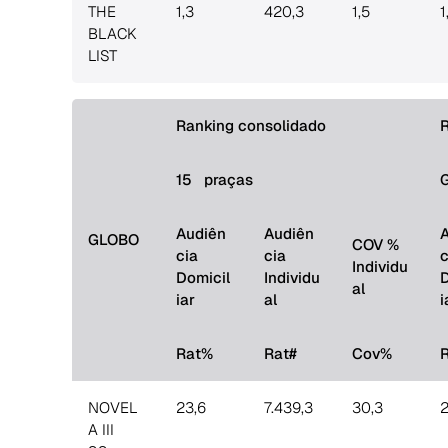
THE
1,3
420,3
1,5
1
BLACK
LIST
Ranking consolidado
R
15 praças
Audiên
Audiên
GLOBO
COV %
cia
cia
c
Individu
Domicil
Individu
D
al
iar
al
i
Rat%
Rat#
Cov%
NOVEL
23,6
7.439,3
30,3
2
A III