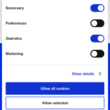
Consent
Necessary
Selection
Search
for:
Preferences
Statistics
Marketing
Sua janela para o que o
mundo está vendo
Show details
Entre em contato para uma
Allow all cookies
visão clara da sua
audiência
Allow selection