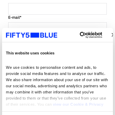
E-mail
*
Nome da empresa
*
This website uses cookies
Tipo de Empresa
*
We use cookies to personalise content and ads, to 
provide social media features and to analyse our traffic. 
Cargo
*
We also share information about your use of our site with 
our social media, advertising and analytics partners who 
may combine it with other information that you’ve 
Desejo receber informações sobre tendências,
provided to them or that they’ve collected from your use 
insights e eventos da IBOPE.
of their services. You can 
view our Cookie & Privacy 
Estou de acordo com o
Termo de Consentimento
policy here
.
de Uso de Dados
da IBOPE.
*