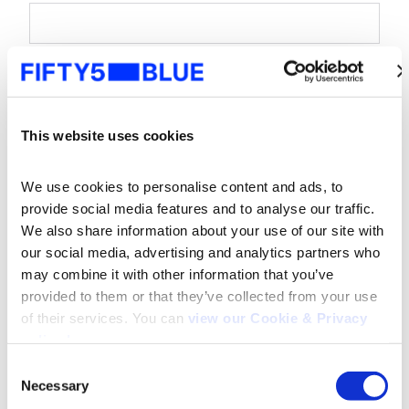
Nome da empresa
*
Tipo de Empresa
*
This website uses cookies
We use cookies to personalise content and ads, to 
Cargo
*
provide social media features and to analyse our traffic. 
We also share information about your use of our site with 
our social media, advertising and analytics partners who 
Desejo receber informações sobre tendências,
may combine it with other information that you’ve 
insights e eventos da IBOPE.
provided to them or that they’ve collected from your use 
Estou de acordo com o
Termo de Consentimento
of their services. You can 
view our Cookie & Privacy 
de Uso de Dados
da IBOPE.
*
policy here
.
Consent
Necessary
Selection