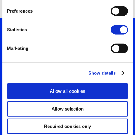
Search
for:
Preferences
Statistics
Sua janela para o que o
Marketing
mundo está vendo
Entre em contato para uma
Show details
visão clara da sua
audiência
Allow all cookies
Allow selection
Entre em contato
Required cookies only