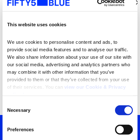
Cargo
*
This website uses cookies
We use cookies to personalise content and ads, to 
Desejo receber informações sobre tendências,
provide social media features and to analyse our traffic. 
insights e eventos da IBOPE.
We also share information about your use of our site with 
Estou de acordo com o
Termo de Consentimento
our social media, advertising and analytics partners who 
de Uso de Dados
da IBOPE.
*
may combine it with other information that you’ve 
provided to them or that they’ve collected from your use 
of their services. You can 
view our Cookie & Privacy 
policy here
.
Consent
Necessary
Selection
Search
for:
Preferences