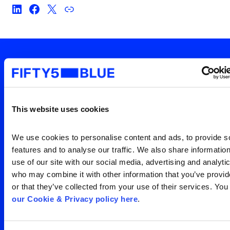
Sua janela para o que o
mundo está vendo
This website uses cookies
Entre em contato para uma
Search
for:
visão clara da sua
We use cookies to personalise content and ads, to provide so
features and to analyse our traffic. We also share information
audiência
use of our site with our social media, advertising and analytic
who may combine it with other information that you’ve provid
or that they’ve collected from your use of their services. You
Entre em contato
our Cookie & Privacy policy here
.