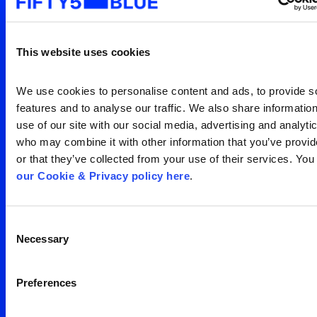
Entre em contato para uma
visão clara da sua
This website uses cookies
audiência
Search
We use cookies to personalise content and ads, to provide so
for:
features and to analyse our traffic. We also share information
Entre em contato
use of our site with our social media, advertising and analytic
who may combine it with other information that you’ve provid
or that they’ve collected from your use of their services. You
our Cookie & Privacy policy here
.
Consent
Escritório São Paulo
Necessary
Selection
Av. Francisco Matarazzo,
Preferences
1350 – água branca
05 001 100