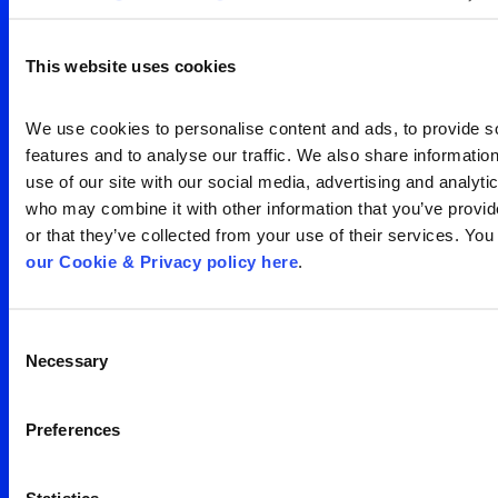
visão clara da sua
audiência
This website uses cookies
Search
We use cookies to personalise content and ads, to provide so
Entre em contato
for:
features and to analyse our traffic. We also share information
use of our site with our social media, advertising and analytic
who may combine it with other information that you’ve provid
or that they’ve collected from your use of their services. You
our Cookie & Privacy policy here
.
Consent
Escritório São Paulo
Necessary
Selection
Av. Francisco Matarazzo,
Preferences
1350 – água branca
05 001 100
Brasil
Statistics