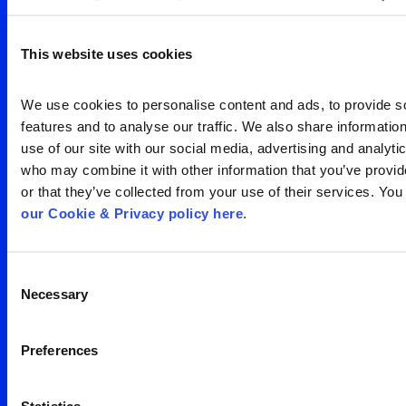
visão clara da sua
audiência
This website uses cookies
Search
We use cookies to personalise content and ads, to provide so
Entre em contato
for:
features and to analyse our traffic. We also share information
use of our site with our social media, advertising and analytic
who may combine it with other information that you’ve provid
or that they’ve collected from your use of their services. You
our Cookie & Privacy policy here
.
Consent
Escritório São Paulo
Necessary
Selection
Av. Francisco Matarazzo,
Preferences
1350 – água branca
05 001 100
Brasil
Statistics