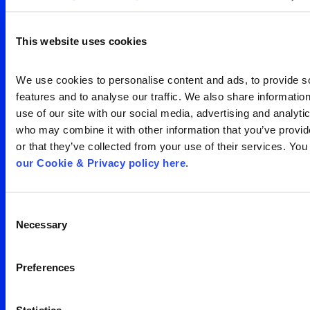
visão clara da sua
audiência
This website uses cookies
Search
We use cookies to personalise content and ads, to provide so
Entre em contato
for:
features and to analyse our traffic. We also share information
use of our site with our social media, advertising and analytic
who may combine it with other information that you’ve provid
or that they’ve collected from your use of their services. You
our Cookie & Privacy policy here
.
Consent
Escritório São Paulo
Necessary
Selection
Av. Francisco Matarazzo,
Preferences
1350 – água branca
05 001 100
Brasil
Statistics