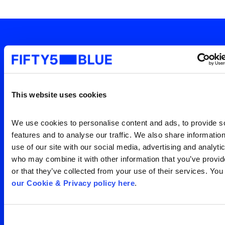
Sua janela para o que o
mundo está vendo
Entre em contato para uma
This website uses cookies
Search
visão clara da sua
for:
We use cookies to personalise content and ads, to provide so
audiência
features and to analyse our traffic. We also share information
use of our site with our social media, advertising and analytic
who may combine it with other information that you’ve provid
or that they’ve collected from your use of their services. You
Entre em contato
our Cookie & Privacy policy here
.
Consent