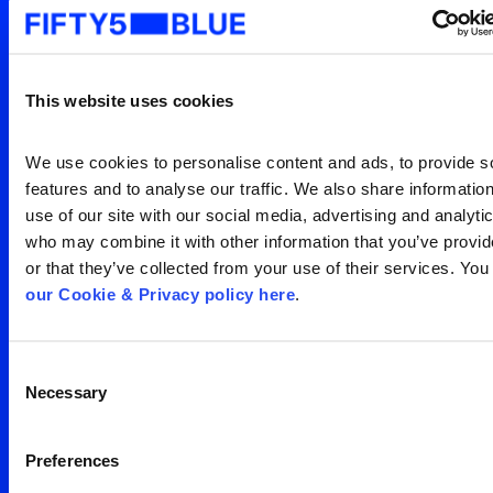
mundo está vendo
Entre em contato para uma
visão clara da sua
This website uses cookies
audiência
Search
We use cookies to personalise content and ads, to provide so
for:
features and to analyse our traffic. We also share information
Entre em contato
use of our site with our social media, advertising and analytic
who may combine it with other information that you’ve provid
or that they’ve collected from your use of their services. You
our Cookie & Privacy policy here
.
Consent
Necessary
Selection
Escritório São Paulo
Preferences
Av. Francisco Matarazzo,