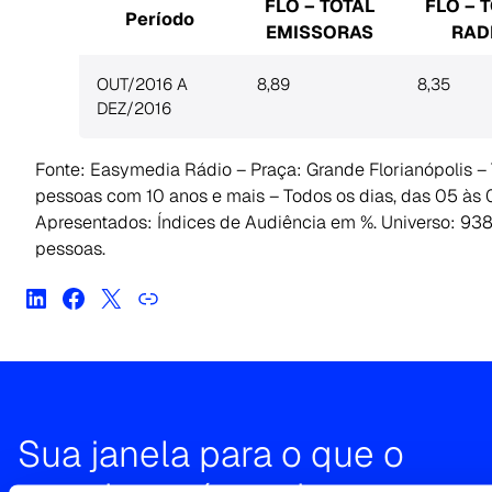
FLO – TOTAL
FLO – 
Período
EMISSORAS
RAD
OUT/2016 A
8,89
8,35
DEZ/2016
Fonte: Easymedia Rádio – Praça: Grande Florianópolis – 
pessoas com 10 anos e mais – Todos os dias, das 05 às
Apresentados: Índices de Audiência em %. Universo: 93
pessoas.
Sua janela para o que o