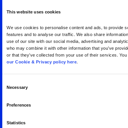
visão clara da sua
audiência
This website uses cookies
We use cookies to personalise content and ads, to provide so
Search
Entre em contato
features and to analyse our traffic. We also share information
for:
use of our site with our social media, advertising and analytic
who may combine it with other information that you’ve provid
or that they’ve collected from your use of their services. You
our Cookie & Privacy policy here
.
Escritório São Paulo
Consent
Necessary
Selection
Av. Francisco Matarazzo,
Preferences
1350 – água branca
05 001 100
Brasil
Statistics
São Paulo – São Paulo