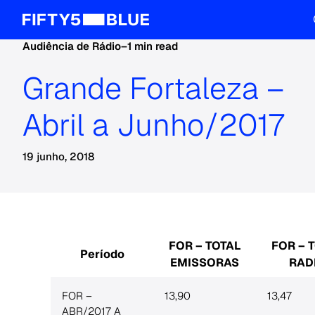
Audiência de Rádio
–
1 min read
Grande Fortaleza –
Abril a Junho/2017
19 junho, 2018
FOR – TOTAL
FOR – 
Período
EMISSORAS
RAD
FOR –
13,90
13,47
ABR/2017 A