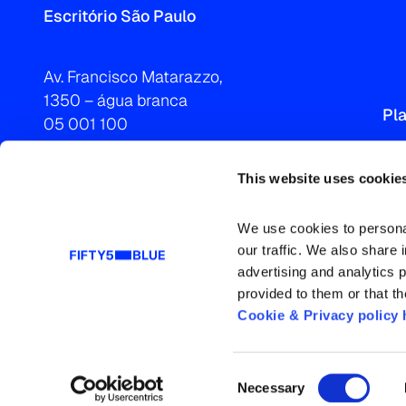
Escritório São Paulo
Av. Francisco Matarazzo,
1350 – água branca
Pl
05 001 100
Brasil
São Paulo – São Paulo
This website uses cookie
T 55 11 3066 1500
We use cookies to personal
our traffic. We also share 
advertising and analytics 
provided to them or that th
Cookie & Privacy policy 
Consent
Necessary
Governança Corporativa
Política de Privacidade e Cookies
Termos e Condições
Selection