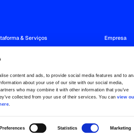
ataforma & Serviços
Empresa
Audience Measurement & Insight
Sobre
s
Consumer Targeting and Profiling
Nossa red
Advertising Intelligence
Notícias 
ise content and ads, to provide social media features and to ana
Sports Market Analytics & Research
Trabalhe 
information about your use of our site with our social media, 
partners who may combine it with other information that you’ve 
Contato
ey’ve collected from your use of their services. You can 
view ou
here
.
Preferences
Statistics
Marketing
 do Site