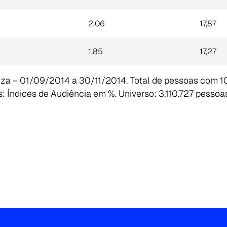
2,06
17,87
1,85
17,27
eza – 01/09/2014 a 30/11/2014. Total de pessoas com 10
 Índices de Audiência em %. Universo: 3.110.727 pessoas