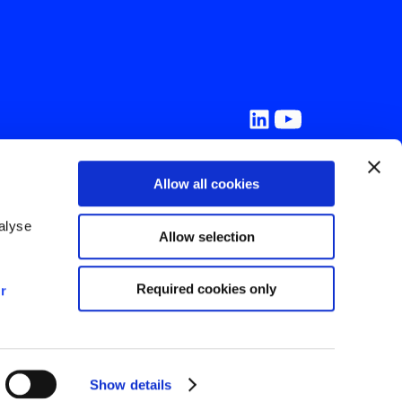
Allow all cookies
e
e Recursos
lyse 
Allow selection
Conosco
Required cookies only
r 
Show details
©
2026
IBOPE.