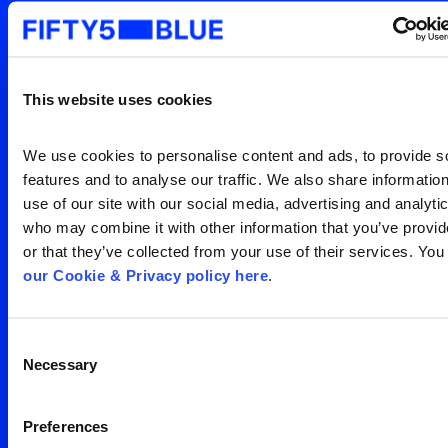
mundo está vendo
Entre em contato para uma
visão clara da sua
This website uses cookies
audiência
Search
We use cookies to personalise content and ads, to provide so
for:
features and to analyse our traffic. We also share information
Entre em contato
use of our site with our social media, advertising and analytic
who may combine it with other information that you’ve provid
or that they’ve collected from your use of their services. You
our Cookie & Privacy policy here
.
Consent
Necessary
Selection
Escritório São Paulo
Preferences
Av. Francisco Matarazzo,