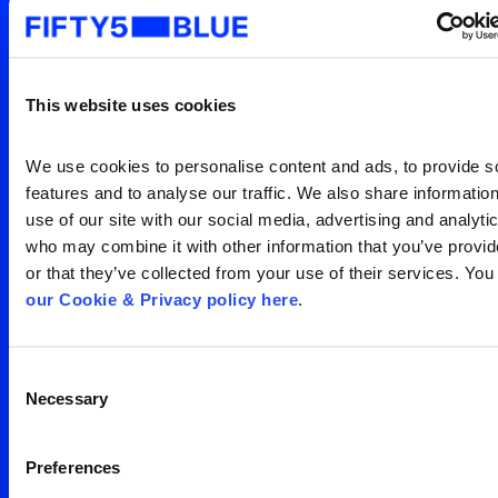
mundo está vendo
Entre em contato para uma
visão clara da sua
This website uses cookies
audiência
Search
We use cookies to personalise content and ads, to provide so
for:
features and to analyse our traffic. We also share information
Entre em contato
use of our site with our social media, advertising and analytic
who may combine it with other information that you’ve provid
or that they’ve collected from your use of their services. You
our Cookie & Privacy policy here
.
Consent
Necessary
Selection
Escritório São Paulo
Preferences
Av. Francisco Matarazzo,