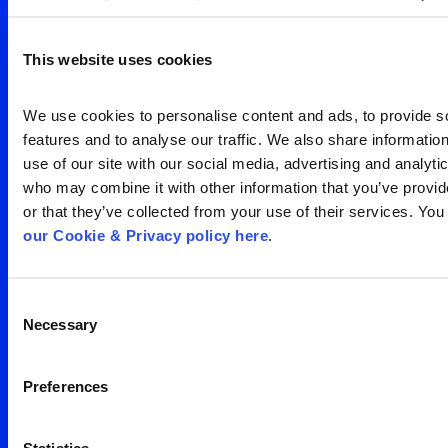
visão clara da sua
audiência
This website uses cookies
Search
We use cookies to personalise content and ads, to provide so
Entre em contato
for:
features and to analyse our traffic. We also share information
use of our site with our social media, advertising and analytic
who may combine it with other information that you’ve provid
or that they’ve collected from your use of their services. You
our Cookie & Privacy policy here
.
Consent
Escritório São Paulo
Necessary
Selection
Av. Francisco Matarazzo,
Preferences
1350 – água branca
05 001 100
Brasil
Statistics