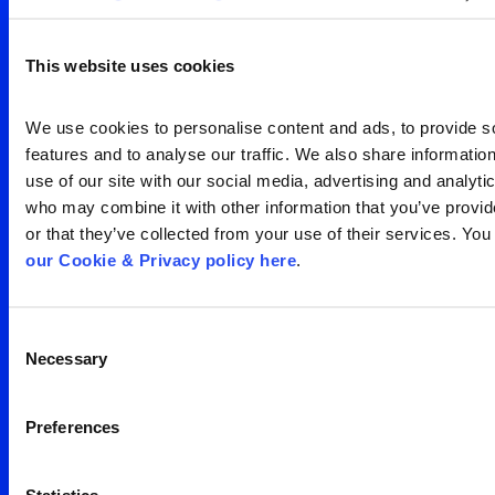
visão clara da sua
audiência
This website uses cookies
Search
We use cookies to personalise content and ads, to provide so
Entre em contato
for:
features and to analyse our traffic. We also share information
use of our site with our social media, advertising and analytic
who may combine it with other information that you’ve provid
or that they’ve collected from your use of their services. You
our Cookie & Privacy policy here
.
Consent
Escritório São Paulo
Necessary
Selection
Av. Francisco Matarazzo,
Preferences
1350 – água branca
05 001 100
Brasil
Statistics