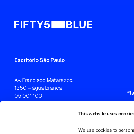
Escritório São Paulo
Av. Francisco Matarazzo,
1350 – água branca
Pl
05 001 100
Brasil
São Paulo – São Paulo
This website uses cookie
T 55 11 3066 1500
We use cookies to personal