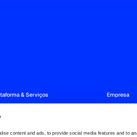
ataforma & Serviços
Empresa
Audience Measurement & Insight
Sobre
s
Consumer Targeting and Profiling
Nossa red
Advertising Intelligence
Notícias 
ise content and ads, to provide social media features and to ana