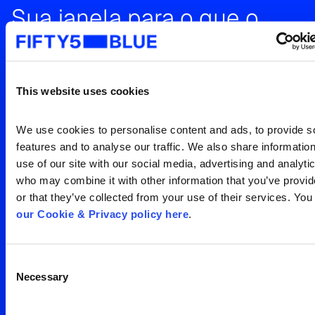
Sua janela para o que o
mundo está vendo
Entre em contato para uma
This website uses cookies
visão clara da sua
audiência
Search
We use cookies to personalise content and ads, to provide so
for:
features and to analyse our traffic. We also share information
use of our site with our social media, advertising and analytic
Entre em contato
who may combine it with other information that you’ve provid
or that they’ve collected from your use of their services. You
our Cookie & Privacy policy here
.
Consent
Necessary
Selection
Escritório São Paulo