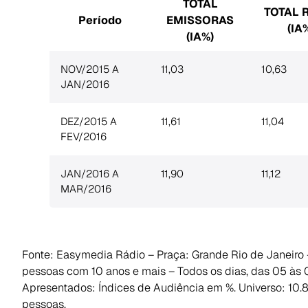
TOTAL
TOTAL 
Período
EMISSORAS
(IA
(IA%)
NOV/2015 A
11,03
10,63
JAN/2016
DEZ/2015 A
11,61
11,04
FEV/2016
JAN/2016 A
11,90
11,12
MAR/2016
Fonte: Easymedia Rádio – Praça: Grande Rio de Janeiro 
pessoas com 10 anos e mais – Todos os dias, das 05 às
Apresentados: Índices de Audiência em %. Universo: 10.
pessoas.