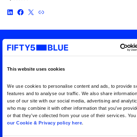
Sua janela para o que o
mundo está vendo
This website uses cookies
Entre em contato para uma
Search
for:
We use cookies to personalise content and ads, to provide so
visão clara da sua
features and to analyse our traffic. We also share information
audiência
use of our site with our social media, advertising and analytic
who may combine it with other information that you’ve provid
or that they’ve collected from your use of their services. You
Entre em contato
our Cookie & Privacy policy here
.