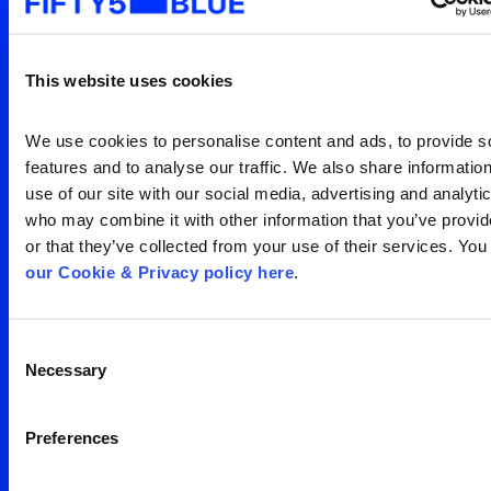
Entre em contato para uma
visão clara da sua
This website uses cookies
audiência
Search
We use cookies to personalise content and ads, to provide so
for:
features and to analyse our traffic. We also share information
Entre em contato
use of our site with our social media, advertising and analytic
who may combine it with other information that you’ve provid
or that they’ve collected from your use of their services. You
our Cookie & Privacy policy here
.
Consent
Escritório São Paulo
Necessary
Selection
Av. Francisco Matarazzo,
Preferences
1350 – água branca
05 001 100