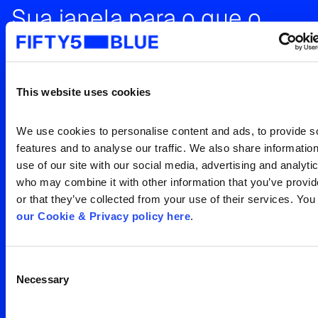
Sua janela para o que o
mundo está vendo
Entre em contato para uma
This website uses cookies
visão clara da sua
audiência
Search
We use cookies to personalise content and ads, to provide so
for:
features and to analyse our traffic. We also share information
use of our site with our social media, advertising and analytic
Entre em contato
who may combine it with other information that you’ve provid
or that they’ve collected from your use of their services. You
our Cookie & Privacy policy here
.
Consent
Necessary
Selection
Escritório São Paulo