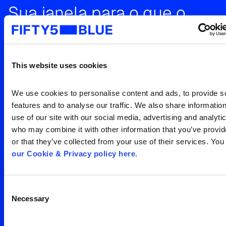
Sua janela para o que o
mundo está vendo
Entre em contato para uma
This website uses cookies
visão clara da sua
audiência
Search
We use cookies to personalise content and ads, to provide so
for:
features and to analyse our traffic. We also share information
use of our site with our social media, advertising and analytic
Entre em contato
who may combine it with other information that you’ve provid
or that they’ve collected from your use of their services. You
our Cookie & Privacy policy here
.
Consent
Necessary
Selection
Escritório São Paulo