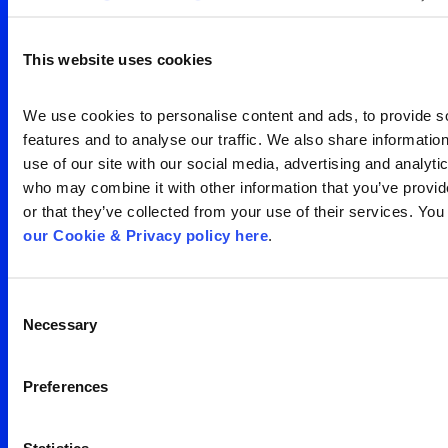
visão clara da sua
audiência
This website uses cookies
Search
We use cookies to personalise content and ads, to provide so
Entre em contato
for:
features and to analyse our traffic. We also share information
use of our site with our social media, advertising and analytic
who may combine it with other information that you’ve provid
or that they’ve collected from your use of their services. You
our Cookie & Privacy policy here
.
Consent
Escritório São Paulo
Necessary
Selection
Av. Francisco Matarazzo,
Preferences
1350 – água branca
05 001 100
Brasil
Statistics