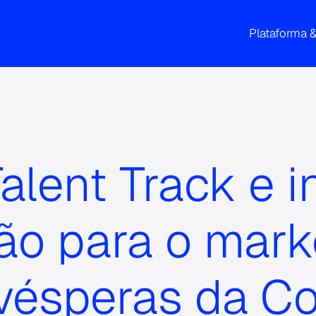
Plataforma 
Talent Track e 
são para o mark
 vésperas da C