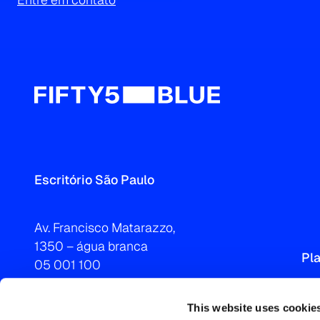
Escritório São Paulo
Av. Francisco Matarazzo,
1350 – água branca
Pl
05 001 100
Brasil
São Paulo – São Paulo
This website uses cookie