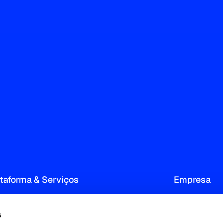
ataforma & Serviços
Empresa
Audience Measurement & Insight
Sobre
s
Consumer Targeting and Profiling
Nossa red