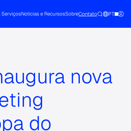
Contato
PT
& Serviços
Notícias e Recursos
Sobre
inaugura nova
eting
opa do