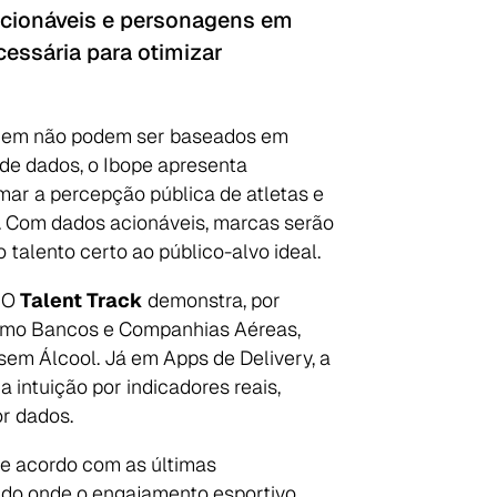
lecionáveis e personagens em
cessária para otimizar
magem não podem ser baseados em
a de dados, o Ibope apresenta
mar a percepção pública de atletas e
o. Com dados acionáveis, marcas serão
talento certo ao público-alvo ideal.
. O
Talent Track
demonstra, por
s como Bancos e Companhias Aéreas,
em Álcool. Já em Apps de Delivery, a
 intuição por indicadores reais,
or dados.
e acordo com as últimas
do onde o engajamento esportivo