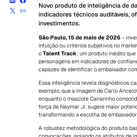
Novo produto de inteligência de d
indicadores técnicos auditáveis, 
investimentos.
São Paulo, 15 de maio de 2026
– Inve
intuição ou critérios subjetivos no mark
o
Talent Track
: um produto inédito que
personagens em indicadores de confianç
capazes de identificar o embaixador com
Essa inteligência revela diagnósticos c
exemplo, que a imagem de Carlo Ancelott
enquanto o mascote Canarinho consolida
força de Neymar Jr. sugere maior potenci
transformando a escolha de embaixador
A robustez metodológica do produto ba
convocações, isolando os atributos de