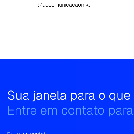
@adcomunicacaomkt
Sua janela para o qu
Entre em contato para
Entre em contato