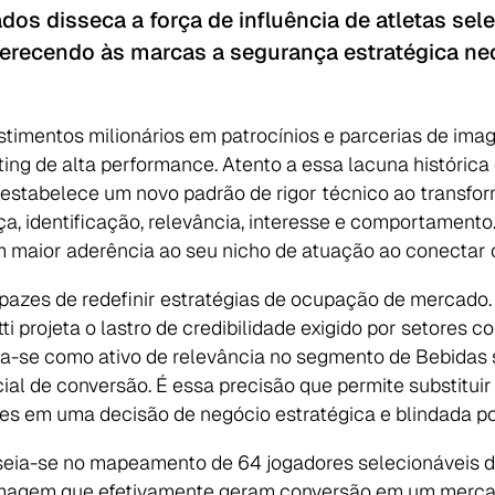
ados disseca a força de influência de atletas se
oferecendo às marcas a segurança estratégica ne
stimentos milionários em patrocínios e parcerias de i
eting de alta performance. Atento a essa lacuna históric
 estabelece um novo padrão de rigor técnico ao transfor
a, identificação, relevância, interesse e comportament
 maior aderência ao seu nicho de atuação ao conectar o 
apazes de redefinir estratégias de ocupação de mercado
i projeta o lastro de credibilidade exigido por setore
-se como ativo de relevância no segmento de Bebidas s
al de conversão. É essa precisão que permite substituir a
es em uma decisão de negócio estratégica e blindada p
seia-se no mapeamento de 64 jogadores selecionáveis d
 imagem que efetivamente geram conversão em um merca