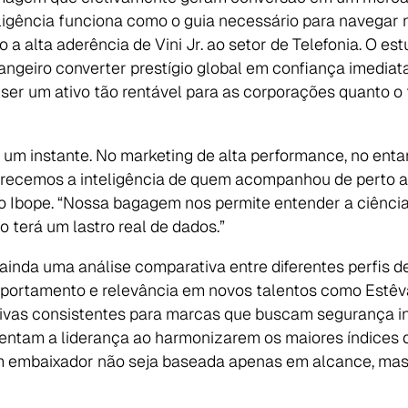
ligência funciona como o guia necessário para navegar n
a alta aderência de Vini Jr. ao setor de Telefonia. O est
ngeiro converter prestígio global em confiança imediat
ser um ativo tão rentável para as corporações quanto o 
por um instante. No marketing de alta performance, no ent
ferecemos a inteligência de quem acompanhou de perto a
o Ibope. “Nossa bagagem nos permite entender a ciência 
 terá um lastro real de dados.”
ainda uma análise comparativa entre diferentes perfis de
omportamento e relevância em novos talentos como Estêvã
vas consistentes para marcas que buscam segurança inst
sustentam a liderança ao harmonizarem os maiores índices 
um embaixador não seja baseada apenas em alcance, mas