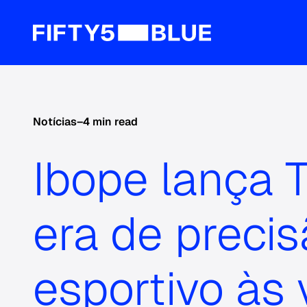
Notícias
–
4 min read
Ibope lança 
era de preci
esportivo às