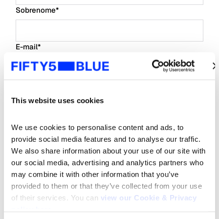
Sobrenome
*
E-mail
*
Nome da empresa
*
This website uses cookies
Tipo de Empresa
*
We use cookies to personalise content and ads, to 
provide social media features and to analyse our traffic. 
We also share information about your use of our site with 
Cargo
*
our social media, advertising and analytics partners who 
may combine it with other information that you’ve 
provided to them or that they’ve collected from your use 
Desejo receber informações sobre tendências,
of their services. You can 
view our Cookie & Privacy 
insights e eventos da IBOPE.
policy here
.