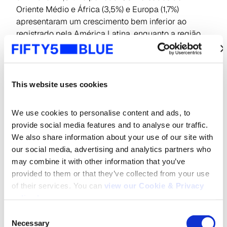
Oriente Médio e África (3,5%) e Europa (1,7%)
apresentaram um crescimento bem inferior ao
registrado pela América Latina, enquanto a região
Ásia-Pacífico (-1,7%) e a América do Norte (-4,8%)
fecharam o trimestre com queda nos investimentos.
Crescimento do investimento publicitário
This website uses cookies
We use cookies to personalise content and ads, to 
provide social media features and to analyse our traffic. 
We also share information about your use of our site with 
our social media, advertising and analytics partners who 
may combine it with other information that you’ve 
provided to them or that they’ve collected from your use 
of their services. You can 
view our Cookie & Privacy 
policy here
.
Consent
Necessary
Selection