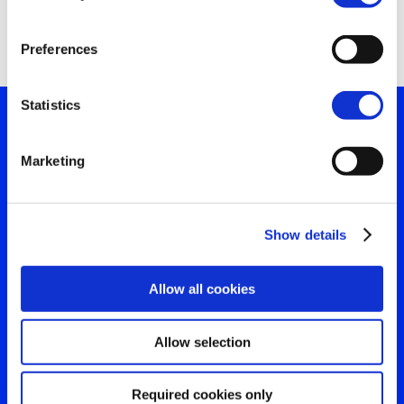
Search
for:
Preferences
Statistics
Sua janela para o que o
Marketing
mundo está vendo
Entre em contato para uma
Show details
visão clara da sua
Allow all cookies
audiência
Allow selection
Entre em contato
Required cookies only