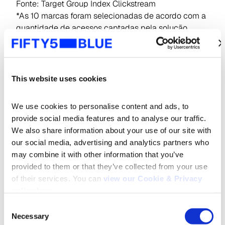
Fonte: Target Group Index Clickstream
*As 10 marcas foram selecionadas de acordo com a
quantidade de acessos captadas pela solução
Se aliar a uma marca mais estabelecida é uma
alternativa para conquistar a confiança do público,
já que para 61% dos entrevistados é mais seguro
This website uses cookies
comprar de marcas conhecidas.
We use cookies to personalise content and ads, to 
O papel da publicidade
provide social media features and to analyse our traffic. 
We also share information about your use of our site with 
our social media, advertising and analytics partners who 
Uma vez que a reputação de um site é fundamental
may combine it with other information that you’ve 
para a realização da compra, a publicidade se torna
provided to them or that they’ve collected from your use 
peça-chave nessa equação. Segundo o estudo,
of their services. You can 
view our Cookie & Privacy 
45% das pessoas que acessaram sites de varejo
policy here
.
afirmam ser influenciadas por propagandas. As
Consent
campanhas têm o poder de fortalecer o valor das
Necessary
Selection
marcas, tornando-as confiáveis aos olhos do