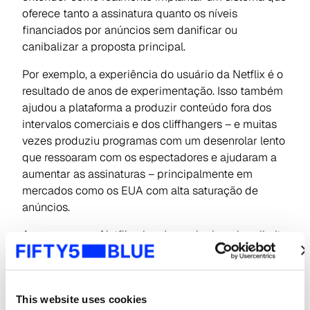
oferece tanto a assinatura quanto os níveis
financiados por anúncios sem danificar ou
canibalizar a proposta principal.
Por exemplo, a experiência do usuário da Netflix é o
resultado de anos de experimentação. Isso também
ajudou a plataforma a produzir conteúdo fora dos
intervalos comerciais e dos cliffhangers – e muitas
vezes produziu programas com um desenrolar lento
que ressoaram com os espectadores e ajudaram a
aumentar as assinaturas – principalmente em
mercados como os EUA com alta saturação de
anúncios.
A menos que a Netflix planeje mudar isso, isso limita
os anúncios a pré e pós-exibição, ou significa que
eles não têm um lugar natural no conteúdo, o que
pode representar uma experiência de anúncio
This website uses cookies
confusa.