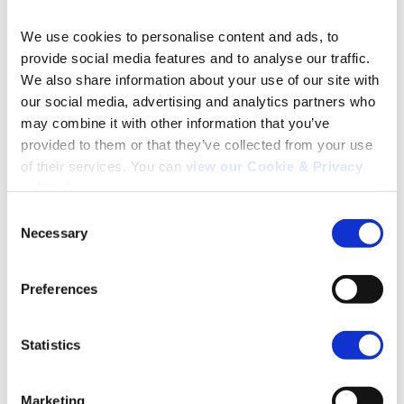
Enquanto isso, talvez as plataformas possam
We use cookies to personalise content and ads, to 
considerar uma opção alternativa inteiramente e
provide social media features and to analyse our traffic. 
experimentar um modelo freemium; distribuindo
We also share information about your use of our site with 
conteúdo antigo e talvez um número limitado de
our social media, advertising and analytics partners who 
séries e use isso como uma porta de entrada para
may combine it with other information that you’ve 
uma assinatura completa.
provided to them or that they’ve collected from your use 
of their services. You can 
view our Cookie & Privacy 
Enquanto isso, movendo-se inteiramente na direção
policy here
.
oposta, várias emissoras – como a ITV no Reino
Unido, com seu ITVX altamente divulgado – agora
Consent
estão lançando seus próprios níveis de assinatura
Necessary
Selection
sem anúncios.
Search
for:
Preferences
Isso sugere que o mercado está entrando em um
novo período de modelos híbridos. A questão
interessante será se é mais seguro começar com
Statistics
uma proposta financiada por anúncios antes de
passar para assinaturas ou o contrário?
Marketing