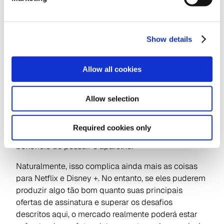
Enquanto isso, os serviços AVOD, ou Free Ad
Supported TV (FAST) no contexto de Connected TVs,
continuam a crescer, sugerindo que ainda há muito
Show details
o que jogar, especialmente para vídeos de formato
mais curto.
Allow all cookies
O mercado de AVOD certamente está animado com
serviços da Amazon IMDBTV, Pluto TV, Rakuten,
Tubi, Xumo, Plex e Roku, todos oferecendo coleções
Allow selection
consagradas e novas séries, todas financiadas por
publicidade. O mesmo acontece cada vez mais com
Required cookies only
os fabricantes de Connected TVs, que têm o
benefício de possuir o aparelho.
Naturalmente, isso complica ainda mais as coisas
para Netflix e Disney +. No entanto, se eles puderem
produzir algo tão bom quanto suas principais
ofertas de assinatura e superar os desafios
descritos aqui, o mercado realmente poderá estar