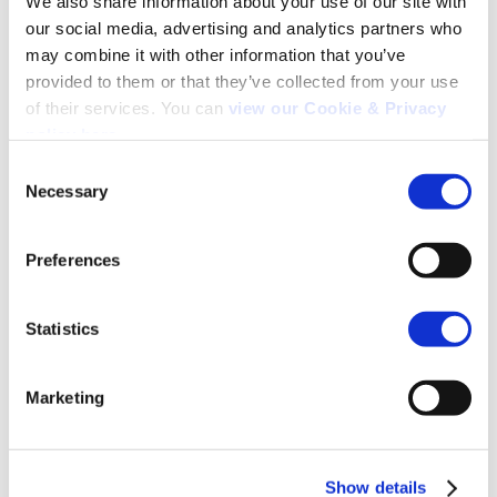
We also share information about your use of our site with 
Media Audit
our social media, advertising and analytics partners who 
may combine it with other information that you’ve 
provided to them or that they’ve collected from your use 
Förtroende mellan köpare och säljare av reklam-
of their services. You can 
view our Cookie & Privacy 
och annonsutrymme I en mer fragmenterad
policy here
.
mediemarknad.
Consent
Necessary
Selection
Läs mer
Search
for:
Preferences
Statistics
För
Marketing
Undersökningsdeltagar
e
Show details