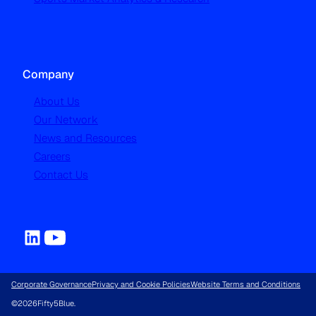
Company
About Us
Our Network
News and Resources
Careers
Contact Us
Corporate Governance
Privacy and Cookie Policies
Website Terms and Conditions
©
2026
Fifty5Blue.