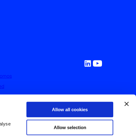
Somos
ed
y Recursos
on Nosotros
Allow all cookies
nos
lyse 
Allow selection