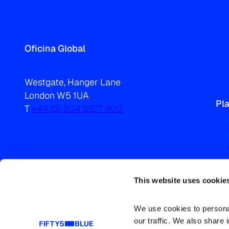
Oficina Global
Westgate, Hanger Lane
London W5 1UA
Pl
T
+44 (0) 204 5577 900
This website uses cookie
We use cookies to personal
our traffic. We also share 