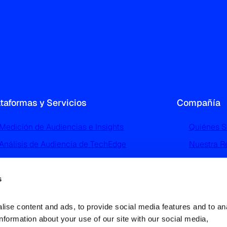
ataformas y Servicios
Compañía
Medición de Audiencias e Insights
Quiénes 
Análisis de Audiencia de TechEdge
Nuestra R
Perfilado y Segmentación de Audiencias de
Noticias 
TGI
Trabaja c
s
Advertising Intelligence
Contácta
Análisis e Investigación del Mercado
ise content and ads, to provide social media features and to ana
Deportivo
information about your use of our site with our social media, 