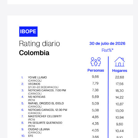
Search
for: