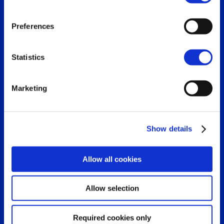
Marcela Marcela Aguirre, Med
imiento de sus
Search
Manager de Bancolombia
for:
Preferences
Leer más
Statistics
Marketing
Show details
Allow all cookies
Allow selection
Required cookies only