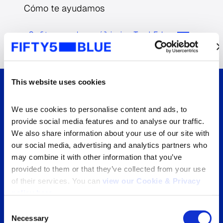
Cómo te ayudamos
Software de análisis TechEdge
This website uses cookies
udiencias
Potenciando el 
We use cookies to personalise content and ads, to 
provide social media features and to analyse our traffic. 
“Campaign Audience Validati
mpacto en
We also share information about your use of our site with 
allowed us to analyse our cr
our social media, advertising and analytics partners who 
campaigns effectively, enabli
aformas
may combine it with other information that you’ve 
learn and make adjustments w
provided to them or that they’ve collected from your use 
flight to reach our desired res
of their services. You can 
view our Cookie & Privacy 
rma de Kantar
partnership with Kantar Medi
policy here
.
ntegral del
empowered us to achieve effi
l consumidor, lo
Consent
performance and flexibility.”
Necessary
rios de los
Selection