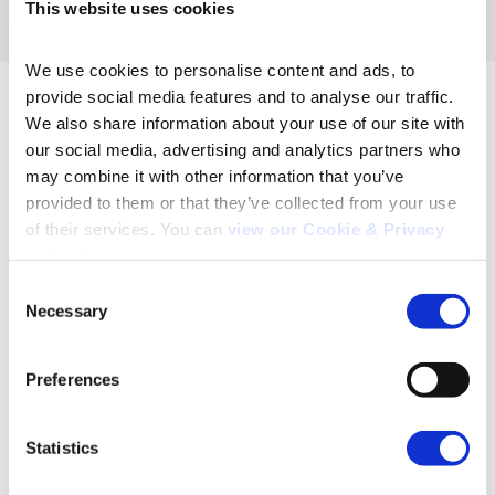
This website uses cookies
We use cookies to personalise content and ads, to 
provide social media features and to analyse our traffic. 
We also share information about your use of our site with 
Conecta tus datos con
our social media, advertising and analytics partners who 
may combine it with other information that you’ve 
nuestros paneles
provided to them or that they’ve collected from your use 
of their services. You can 
view our Cookie & Privacy 
basados en las personas
policy here
.
Consent
para aportar claridad a
Necessary
Selection
Search
datos fragmentados.
for:
Preferences
Statistics
Nuestra conectividad de datos fortalece y unifica los
conjuntos, ofreciéndote una visión de audiencia