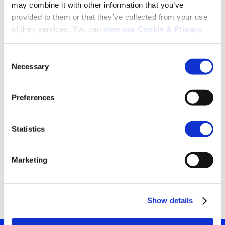
may combine it with other information that you’ve 
provided to them or that they’ve collected from your use 
Tipo de organización
*
of their services. You can 
view our Cookie & Privacy 
policy here
.
Consent
Posición comercial
*
Necessary
Selection
Search
for:
Preferences
Me gustaría recibir información sobre
tendencias, ideas y eventos de IBOPE.
Acepto el
Consentimiento para usar datos
de
Statistics
IBOPE
*
Marketing
Show details