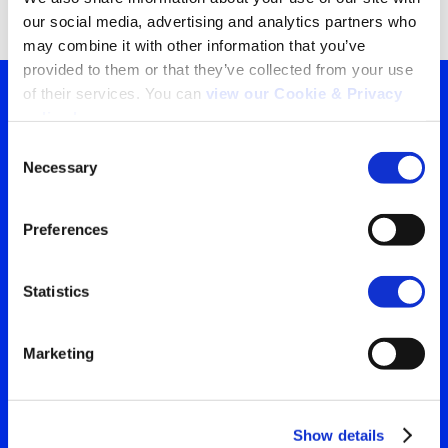
our social media, advertising and analytics partners who 
may combine it with other information that you’ve 
provided to them or that they’ve collected from your use 
of their services. You can 
view our Cookie & Privacy 
policy here
.
Tu ventana a lo que el
Consent
Necessary
mundo está viendo
Selection
Search
Contáctanos para obtener
for:
Preferences
la visión más clara de tu
audiencia
Statistics
Marketing
Contáctanos
Show details